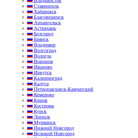
Владивосток
Ставрополь
Хабаровск
Благовещенск
Архангельск
Астрахань
Белгород
Брянск
Владимир
Волгоград
Вологда
Воронеж
Иваново
Иркутск
Калининград
Калуга
Петропавловск-Камчатский
Кемерово
Киров
Кострома
Курск
Липецк
Мурманск
Нижний Новгород
Великий Новгород