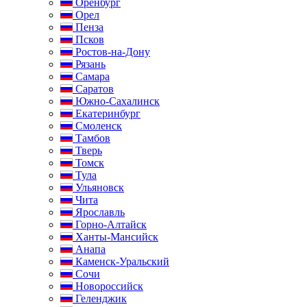
Оренбург
Орел
Пенза
Псков
Ростов-на-Дону
Рязань
Самара
Саратов
Южно-Сахалинск
Екатеринбург
Смоленск
Тамбов
Тверь
Томск
Тула
Ульяновск
Чита
Ярославль
Горно-Алтайск
Ханты-Мансийск
Анапа
Каменск-Уральский
Сочи
Новороссийск
Геленджик