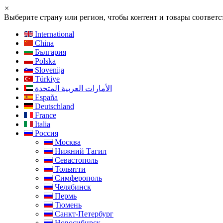
×
Выберите страну или регион, чтобы контент и товары соотве
International
China
България
Polska
Slovenija
Türkiye
الأمارات العربية المتحدة
España
Deutschland
France
Italia
Россия
Москва
Нижний Тагил
Севастополь
Тольятти
Симферополь
Челябинск
Пермь
Тюмень
Санкт-Петербург
Новосибирск