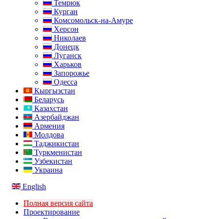
Темрюк
Курган
Комсомольск-на-Амуре
Херсон
Николаев
Донецк
Луганск
Харьков
Запорожье
Одесса
Кыргызстан
Беларусь
Казахстан
Азербайджан
Армения
Молдова
Таджикистан
Туркменистан
Узбекистан
Украина
English
Полная версия сайта
Проектирование