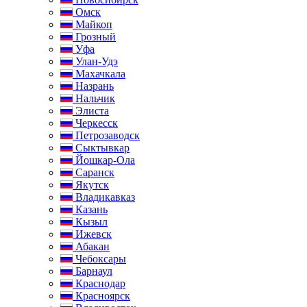
Омск
Майкоп
Грозный
Уфа
Улан-Удэ
Махачкала
Назрань
Нальчик
Элиста
Черкесск
Петрозаводск
Сыктывкар
Йошкар-Ола
Саранск
Якутск
Владикавказ
Казань
Кызыл
Ижевск
Абакан
Чебоксары
Барнаул
Краснодар
Красноярск