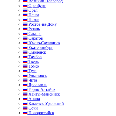
Великий Новгород
Оренбург
Орел
Пенза
Псков
Ростов-на-Дону
Рязань
Самара
Саратов
Южно-Сахалинск
Екатеринбург
Смоленск
Тамбов
Тверь
Томск
Тула
Ульяновск
Чита
Ярославль
Горно-Алтайск
Ханты-Мансийск
Анапа
Каменск-Уральский
Сочи
Новороссийск