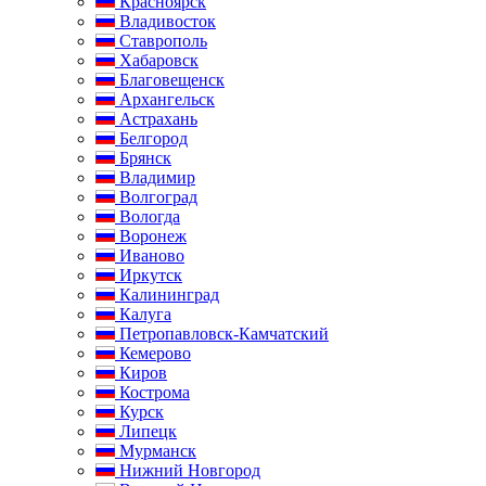
Красноярск
Владивосток
Ставрополь
Хабаровск
Благовещенск
Архангельск
Астрахань
Белгород
Брянск
Владимир
Волгоград
Вологда
Воронеж
Иваново
Иркутск
Калининград
Калуга
Петропавловск-Камчатский
Кемерово
Киров
Кострома
Курск
Липецк
Мурманск
Нижний Новгород