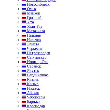
Новосибирск
Омск
Майкоп
Грозный
Уфа
Улан-Удэ
Махачкала
Назрань
Нальчик
Элиста
Черкесск
Петрозаводск
Сыктывкар
Йошкар-Ола
Саранск
Якутск
Владикавказ
Казань
Кызыл
Ижевск
Абакан
Чебоксары
Барнаул
Краснодар