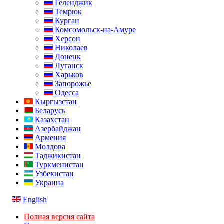
Геленджик
Темрюк
Курган
Комсомольск-на-Амуре
Херсон
Николаев
Донецк
Луганск
Харьков
Запорожье
Одесса
Кыргызстан
Беларусь
Казахстан
Азербайджан
Армения
Молдова
Таджикистан
Туркменистан
Узбекистан
Украина
English
Полная версия сайта