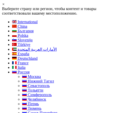
×
Выберите страну или регион, чтобы контент и товары
соответствовали вашему местоположению.
International
China
България
Polska
Slovenija
Türkiye
الأمارات العربية المتحدة
España
Deutschland
France
Italia
Россия
Москва
Нижний Тагил
Севастополь
Тольятти
Симферополь
Челябинск
Пермь
Тюмень
Санкт-Петербург