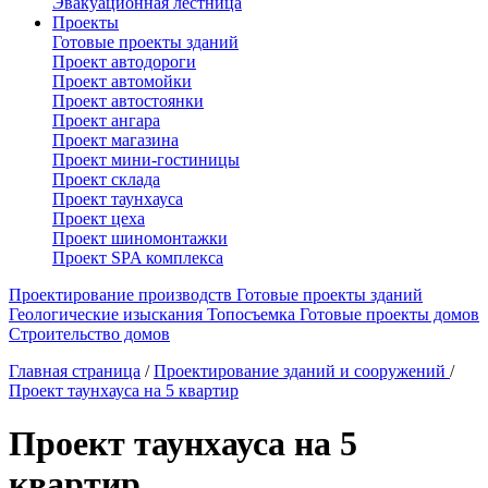
Эвакуационная лестница
Проекты
Готовые проекты зданий
Проект автодороги
Проект автомойки
Проект автостоянки
Проект ангара
Проект магазина
Проект мини-гостиницы
Проект склада
Проект таунхауса
Проект цеха
Проект шиномонтажки
Проект SPA комплекса
Проектирование производств
Готовые проекты зданий
Геологические изыскания
Топосъемка
Готовые проекты домов
Строительство домов
Главная страница
/
Проектирование зданий и сооружений
/
Проект таунхауса на 5 квартир
Проект таунхауса на 5
квартир