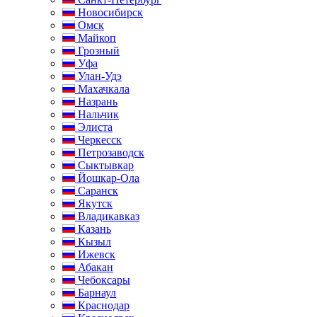
Новосибирск
Омск
Майкоп
Грозный
Уфа
Улан-Удэ
Махачкала
Назрань
Нальчик
Элиста
Черкесск
Петрозаводск
Сыктывкар
Йошкар-Ола
Саранск
Якутск
Владикавказ
Казань
Кызыл
Ижевск
Абакан
Чебоксары
Барнаул
Краснодар