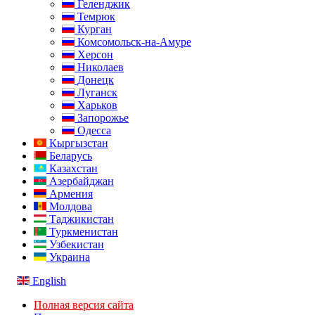
Геленджик
Темрюк
Курган
Комсомольск-на-Амуре
Херсон
Николаев
Донецк
Луганск
Харьков
Запорожье
Одесса
Кыргызстан
Беларусь
Казахстан
Азербайджан
Армения
Молдова
Таджикистан
Туркменистан
Узбекистан
Украина
English
Полная версия сайта