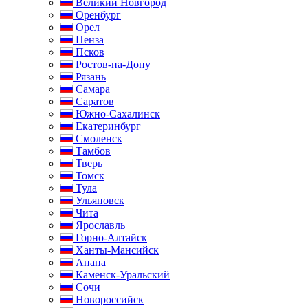
Великий Новгород
Оренбург
Орел
Пенза
Псков
Ростов-на-Дону
Рязань
Самара
Саратов
Южно-Сахалинск
Екатеринбург
Смоленск
Тамбов
Тверь
Томск
Тула
Ульяновск
Чита
Ярославль
Горно-Алтайск
Ханты-Мансийск
Анапа
Каменск-Уральский
Сочи
Новороссийск