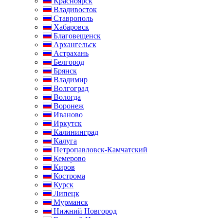
Красноярск
Владивосток
Ставрополь
Хабаровск
Благовещенск
Архангельск
Астрахань
Белгород
Брянск
Владимир
Волгоград
Вологда
Воронеж
Иваново
Иркутск
Калининград
Калуга
Петропавловск-Камчатский
Кемерово
Киров
Кострома
Курск
Липецк
Мурманск
Нижний Новгород