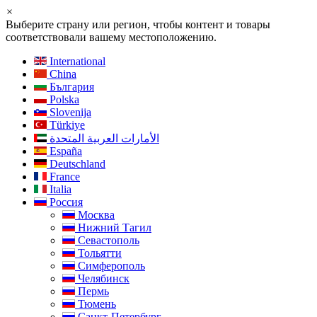
×
Выберите страну или регион, чтобы контент и товары
соответствовали вашему местоположению.
International
China
България
Polska
Slovenija
Türkiye
الأمارات العربية المتحدة
España
Deutschland
France
Italia
Россия
Москва
Нижний Тагил
Севастополь
Тольятти
Симферополь
Челябинск
Пермь
Тюмень
Санкт-Петербург