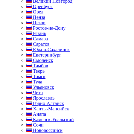
Великий Новгород
Оренбург
Орел
Пенза
Псков
Ростов-на-Дону
Рязань
Самара
Саратов
Южно-Сахалинск
Екатеринбург
Смоленск
Тамбов
Тверь
Томск
Тула
Ульяновск
Чита
Ярославль
Горно-Алтайск
Ханты-Мансийск
Анапа
Каменск-Уральский
Сочи
Новороссийск