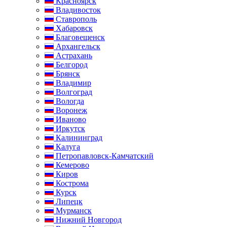
Красноярск
Владивосток
Ставрополь
Хабаровск
Благовещенск
Архангельск
Астрахань
Белгород
Брянск
Владимир
Волгоград
Вологда
Воронеж
Иваново
Иркутск
Калининград
Калуга
Петропавловск-Камчатский
Кемерово
Киров
Кострома
Курск
Липецк
Мурманск
Нижний Новгород