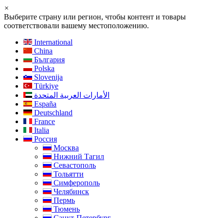
×
Выберите страну или регион, чтобы контент и товары
соответствовали вашему местоположению.
International
China
България
Polska
Slovenija
Türkiye
الأمارات العربية المتحدة
España
Deutschland
France
Italia
Россия
Москва
Нижний Тагил
Севастополь
Тольятти
Симферополь
Челябинск
Пермь
Тюмень
Санкт-Петербург