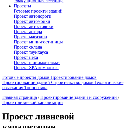
Эвакуационная лестница
Проекты
Готовые проекты зданий
Проект автодороги
Проект автомойки
Проект автостоянки
Проект ангара
Проект магазина
Проект мини-гостиницы
Проект склада
Проект таунхауса
Проект цеха
Проект шиномонтажки
Проект SPA комплекса
Готовые проекты домов
Проектирование домов
Проектирование зданий
Строительство домов
Геологические
изыскания
Топосъемка
Главная страница
/
Проектирование зданий и сооружений
/
Проект ливневой канализации
Проект ливневой
канализации