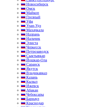
Новосибирск
Омск
Майкоп
Грозный
Уфа
Улан-Удэ
Махачкала
Назрань
Нальчик
Элиста
Черкесск
Петрозаводск
Сыктывкар
Йошкар-Ола
Саранск
Якутск
Владикавказ
Казань
Кызыл
Ижевск
Абакан
Чебоксары
Барнаул
Краснодар