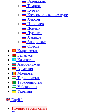
Геленджик
Темрюк
Курган
Комсомольск-на-Амуре
Херсон
Николаев
Донецк
Луганск
Харьков
Запорожье
Одесса
Кыргызстан
Беларусь
Казахстан
Азербайджан
Армения
Молдова
Таджикистан
Туркменистан
Узбекистан
Украина
English
Полная версия сайта