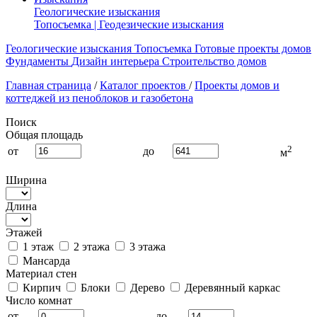
Геологические изыскания
Топосъемка | Геодезические изыскания
Геологические изыскания
Топосъемка
Готовые проекты домов
Фундаменты
Дизайн интерьера
Строительство домов
Главная страница
/
Каталог проектов
/
Проекты домов и
коттеджей из пеноблоков и газобетона
Поиск
Общая площадь
2
от
до
м
Ширина
Длина
Этажей
1 этаж
2 этажа
3 этажа
Мансарда
Материал стен
Кирпич
Блоки
Дерево
Деревянный каркас
Число комнат
от
до