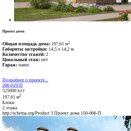
Проект дома
2
Общая площадь дома:
197,61 м
Габариты застройки:
14,5 x 14,2 м
Количество этажей:
2
Цокольный этаж:
нет
Гараж:
навес
Подробнее о проекте...
200-010-П
525000
KZT
2
197.61 м
Блоки
2 этажа
http://schema.org/Product
3
Проект дома 150-006-П