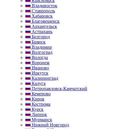
Красноярск
Владивосток
Ставрополь
Хабаровск
Благовещенск
Архангельск
Астрахань
Белгород
Брянск
Владимир
Волгоград
Вологда
Воронеж
Иваново
Иркутск
Калининград
Калуга
Петропавловск-Камчатский
Кемерово
Киров
Кострома
Курск
Липецк
Мурманск
Нижний Новгород