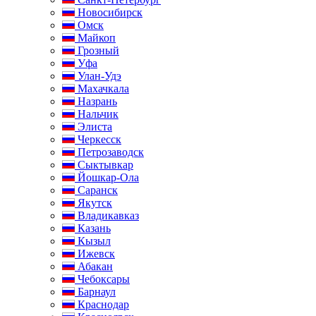
Новосибирск
Омск
Майкоп
Грозный
Уфа
Улан-Удэ
Махачкала
Назрань
Нальчик
Элиста
Черкесск
Петрозаводск
Сыктывкар
Йошкар-Ола
Саранск
Якутск
Владикавказ
Казань
Кызыл
Ижевск
Абакан
Чебоксары
Барнаул
Краснодар