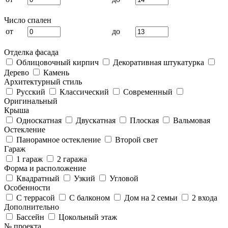
Число спален
от
до
Отделка фасада
Облицовочный кирпич
Декоративная штукатурка
Дерево
Камень
Архитектурный стиль
Русский
Классический
Современный
Оригинальный
Крыша
Односкатная
Двускатная
Плоская
Вальмовая
Остекление
Панорамное остекление
Второй свет
Гараж
1 гараж
2 гаража
Форма и расположение
Квадратный
Узкий
Угловой
Особенности
С террасой
С балконом
Дом на 2 семьи
2 входа
Дополнительно
Бассейн
Цокольный этаж
№ проекта