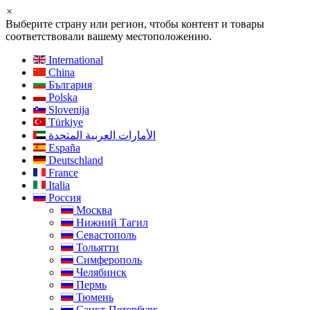
×
Выберите страну или регион, чтобы контент и товары
соответствовали вашему местоположению.
International
China
България
Polska
Slovenija
Türkiye
الأمارات العربية المتحدة
España
Deutschland
France
Italia
Россия
Москва
Нижний Тагил
Севастополь
Тольятти
Симферополь
Челябинск
Пермь
Тюмень
Санкт-Петербург