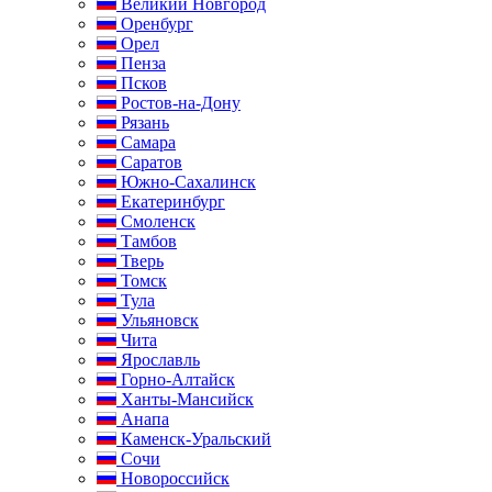
Великий Новгород
Оренбург
Орел
Пенза
Псков
Ростов-на-Дону
Рязань
Самара
Саратов
Южно-Сахалинск
Екатеринбург
Смоленск
Тамбов
Тверь
Томск
Тула
Ульяновск
Чита
Ярославль
Горно-Алтайск
Ханты-Мансийск
Анапа
Каменск-Уральский
Сочи
Новороссийск