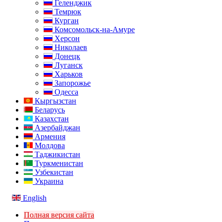
Геленджик
Темрюк
Курган
Комсомольск-на-Амуре
Херсон
Николаев
Донецк
Луганск
Харьков
Запорожье
Одесса
Кыргызстан
Беларусь
Казахстан
Азербайджан
Армения
Молдова
Таджикистан
Туркменистан
Узбекистан
Украина
English
Полная версия сайта