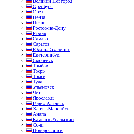
Великий Новгород
Оренбург
Орел
Пенза
Псков
Ростов-на-Дону
Рязань
Самара
Саратов
Южно-Сахалинск
Екатеринбург
Смоленск
Тамбов
Тверь
Томск
Тула
Ульяновск
Чита
Ярославль
Горно-Алтайск
Ханты-Мансийск
Анапа
Каменск-Уральский
Сочи
Новороссийск