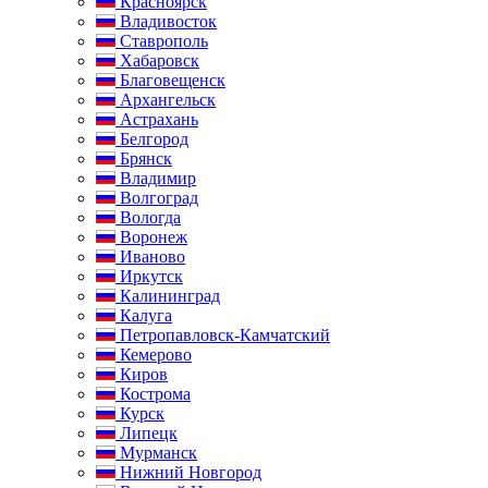
Красноярск
Владивосток
Ставрополь
Хабаровск
Благовещенск
Архангельск
Астрахань
Белгород
Брянск
Владимир
Волгоград
Вологда
Воронеж
Иваново
Иркутск
Калининград
Калуга
Петропавловск-Камчатский
Кемерово
Киров
Кострома
Курск
Липецк
Мурманск
Нижний Новгород