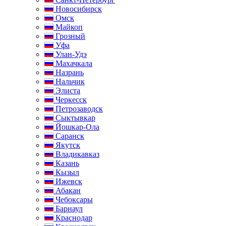
Новосибирск
Омск
Майкоп
Грозный
Уфа
Улан-Удэ
Махачкала
Назрань
Нальчик
Элиста
Черкесск
Петрозаводск
Сыктывкар
Йошкар-Ола
Саранск
Якутск
Владикавказ
Казань
Кызыл
Ижевск
Абакан
Чебоксары
Барнаул
Краснодар