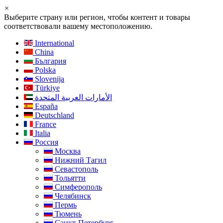
×
Выберите страну или регион, чтобы контент и товары
соответствовали вашему местоположению.
International
China
България
Polska
Slovenija
Türkiye
الأمارات العربية المتحدة
España
Deutschland
France
Italia
Россия
Москва
Нижний Тагил
Севастополь
Тольятти
Симферополь
Челябинск
Пермь
Тюмень
Санкт-Петербург