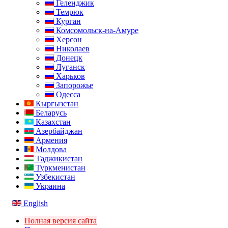
Геленджик
Темрюк
Курган
Комсомольск-на-Амуре
Херсон
Николаев
Донецк
Луганск
Харьков
Запорожье
Одесса
Кыргызстан
Беларусь
Казахстан
Азербайджан
Армения
Молдова
Таджикистан
Туркменистан
Узбекистан
Украина
English
Полная версия сайта