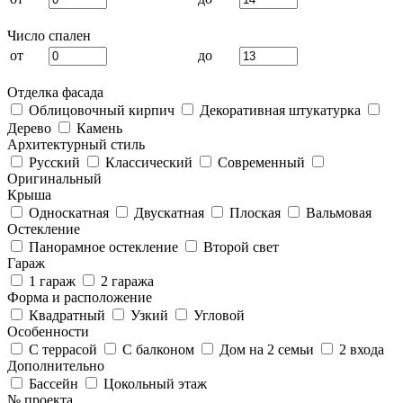
Число спален
от
до
Отделка фасада
Облицовочный кирпич
Декоративная штукатурка
Дерево
Камень
Архитектурный стиль
Русский
Классический
Современный
Оригинальный
Крыша
Односкатная
Двускатная
Плоская
Вальмовая
Остекление
Панорамное остекление
Второй свет
Гараж
1 гараж
2 гаража
Форма и расположение
Квадратный
Узкий
Угловой
Особенности
С террасой
С балконом
Дом на 2 семьи
2 входа
Дополнительно
Бассейн
Цокольный этаж
№ проекта