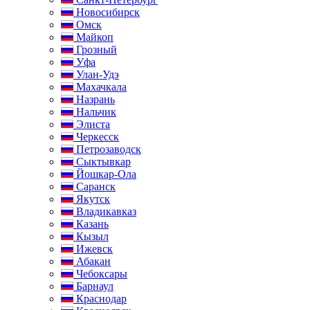
Новосибирск
Омск
Майкоп
Грозный
Уфа
Улан-Удэ
Махачкала
Назрань
Нальчик
Элиста
Черкесск
Петрозаводск
Сыктывкар
Йошкар-Ола
Саранск
Якутск
Владикавказ
Казань
Кызыл
Ижевск
Абакан
Чебоксары
Барнаул
Краснодар