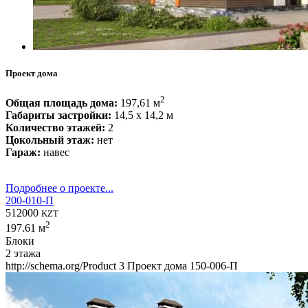
Проект дома
2
Общая площадь дома:
197,61 м
Габариты застройки:
14,5 x 14,2 м
Количество этажей:
2
Цокольный этаж:
нет
Гараж:
навес
Подробнее о проекте...
200-010-П
512000
KZT
2
197.61 м
Блоки
2 этажа
http://schema.org/Product
3
Проект дома 150-006-П