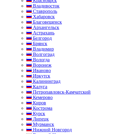
Красноярск
Владивосток
Ставрополь
Хабаровск
Благовещенск
Архангельск
Астрахань
Белгород
Брянск
Владимир
Волгоград
Вологда
Воронеж
Иваново
Иркутск
Калининград
Калуга
Петропавловск-Камчатский
Кемерово
Киров
Кострома
Курск
Липецк
Мурманск
Нижний Новгород