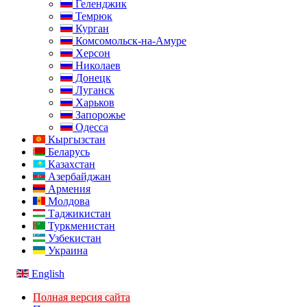
Геленджик
Темрюк
Курган
Комсомольск-на-Амуре
Херсон
Николаев
Донецк
Луганск
Харьков
Запорожье
Одесса
Кыргызстан
Беларусь
Казахстан
Азербайджан
Армения
Молдова
Таджикистан
Туркменистан
Узбекистан
Украина
English
Полная версия сайта