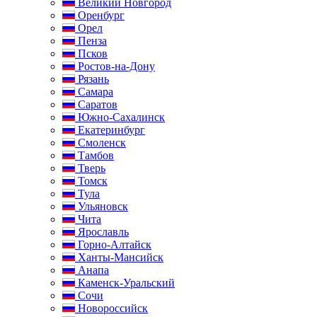
Великий Новгород
Оренбург
Орел
Пенза
Псков
Ростов-на-Дону
Рязань
Самара
Саратов
Южно-Сахалинск
Екатеринбург
Смоленск
Тамбов
Тверь
Томск
Тула
Ульяновск
Чита
Ярославль
Горно-Алтайск
Ханты-Мансийск
Анапа
Каменск-Уральский
Сочи
Новороссийск