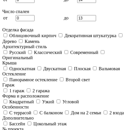
Число спален
от
до
Отделка фасада
Облицовочный кирпич
Декоративная штукатурка
Дерево
Камень
Архитектурный стиль
Русский
Классический
Современный
Оригинальный
Крыша
Односкатная
Двускатная
Плоская
Вальмовая
Остекление
Панорамное остекление
Второй свет
Гараж
1 гараж
2 гаража
Форма и расположение
Квадратный
Узкий
Угловой
Особенности
С террасой
С балконом
Дом на 2 семьи
2 входа
Дополнительно
Бассейн
Цокольный этаж
№ проекта