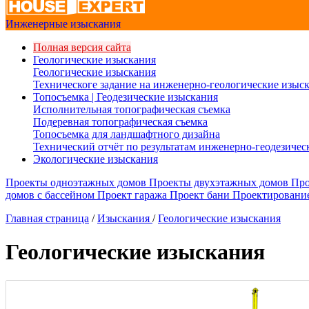
Инженерные изыскания
Полная версия сайта
Геологические изыскания
Геологические изыскания
Техническоге задание на инженерно-геологические изыс
Топосъемка | Геодезические изыскания
Исполнительная топографическая съемка
Подеревная топографическая съемка
Топосъемка для ландшафтного дизайна
Технический отчёт по результатам инженерно-геодезиче
Экологические изыскания
Проекты одноэтажных домов
Проекты двухэтажных домов
Про
домов с бассейном
Проект гаража
Проект бани
Проектировани
Главная страница
/
Изыскания
/
Геологические изыскания
Геологические изыскания