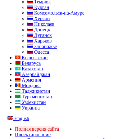
Темрюк
Курган
Комсомольск-на-Амуре
Херсон
Николаев
Донецк
Луганск
Харьков
Запорожье
Одесса
Кыргызстан
Беларусь
Казахстан
Азербайджан
Армения
Молдова
Таджикистан
Туркменистан
Узбекистан
Украина
English
Полная версия сайта
Проектирование