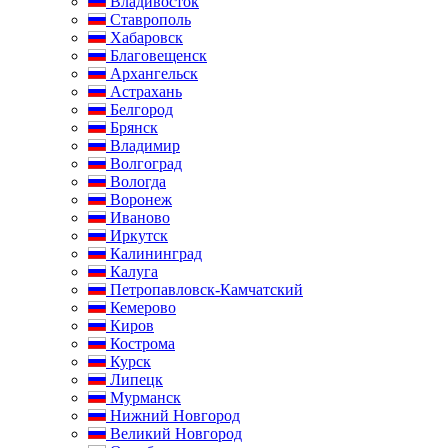
Владивосток
Ставрополь
Хабаровск
Благовещенск
Архангельск
Астрахань
Белгород
Брянск
Владимир
Волгоград
Вологда
Воронеж
Иваново
Иркутск
Калининград
Калуга
Петропавловск-Камчатский
Кемерово
Киров
Кострома
Курск
Липецк
Мурманск
Нижний Новгород
Великий Новгород