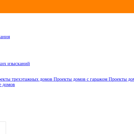
кания
ских изысканий
екты трехэтажных домов
Проекты домов с гаражом
Проекты до
е домов