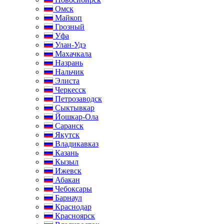
Омск
Майкоп
Грозный
Уфа
Улан-Удэ
Махачкала
Назрань
Нальчик
Элиста
Черкесск
Петрозаводск
Сыктывкар
Йошкар-Ола
Саранск
Якутск
Владикавказ
Казань
Кызыл
Ижевск
Абакан
Чебоксары
Барнаул
Краснодар
Красноярск