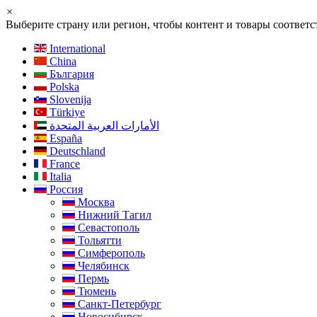
×
Выберите страну или регион, чтобы контент и товары соотве
International
China
България
Polska
Slovenija
Türkiye
الأمارات العربية المتحدة
España
Deutschland
France
Italia
Россия
Москва
Нижний Тагил
Севастополь
Тольятти
Симферополь
Челябинск
Пермь
Тюмень
Санкт-Петербург
Новосибирск