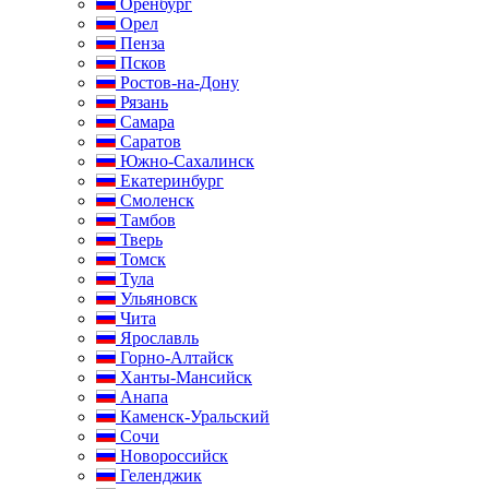
Оренбург
Орел
Пенза
Псков
Ростов-на-Дону
Рязань
Самара
Саратов
Южно-Сахалинск
Екатеринбург
Смоленск
Тамбов
Тверь
Томск
Тула
Ульяновск
Чита
Ярославль
Горно-Алтайск
Ханты-Мансийск
Анапа
Каменск-Уральский
Сочи
Новороссийск
Геленджик