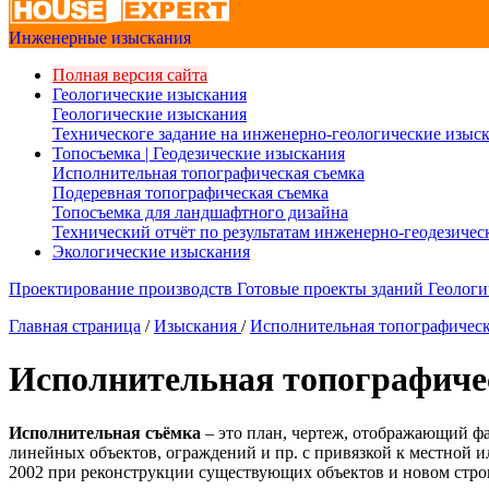
Инженерные изыскания
Полная версия сайта
Геологические изыскания
Геологические изыскания
Техническоге задание на инженерно-геологические изыс
Топосъемка | Геодезические изыскания
Исполнительная топографическая съемка
Подеревная топографическая съемка
Топосъемка для ландшафтного дизайна
Технический отчёт по результатам инженерно-геодезиче
Экологические изыскания
Проектирование производств
Готовые проекты зданий
Геологи
Главная страница
/
Изыскания
/
Исполнительная топографическ
Исполнительная топографиче
Исполнительная съёмка
– это план, чертеж, отображающий фа
линейных объектов, ограждений и пр. с привязкой к местной 
2002 при реконструкции существующих объектов и новом стро