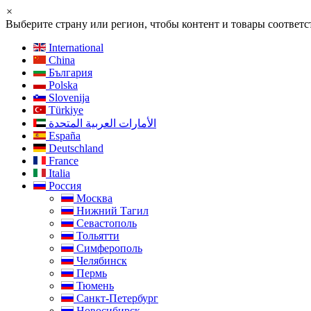
×
Выберите страну или регион, чтобы контент и товары соотве
International
China
България
Polska
Slovenija
Türkiye
الأمارات العربية المتحدة
España
Deutschland
France
Italia
Россия
Москва
Нижний Тагил
Севастополь
Тольятти
Симферополь
Челябинск
Пермь
Тюмень
Санкт-Петербург
Новосибирск