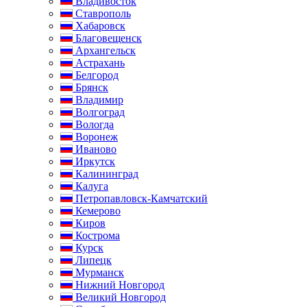
Владивосток
Ставрополь
Хабаровск
Благовещенск
Архангельск
Астрахань
Белгород
Брянск
Владимир
Волгоград
Вологда
Воронеж
Иваново
Иркутск
Калининград
Калуга
Петропавловск-Камчатский
Кемерово
Киров
Кострома
Курск
Липецк
Мурманск
Нижний Новгород
Великий Новгород