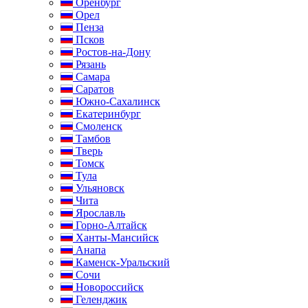
Оренбург
Орел
Пенза
Псков
Ростов-на-Дону
Рязань
Самара
Саратов
Южно-Сахалинск
Екатеринбург
Смоленск
Тамбов
Тверь
Томск
Тула
Ульяновск
Чита
Ярославль
Горно-Алтайск
Ханты-Мансийск
Анапа
Каменск-Уральский
Сочи
Новороссийск
Геленджик