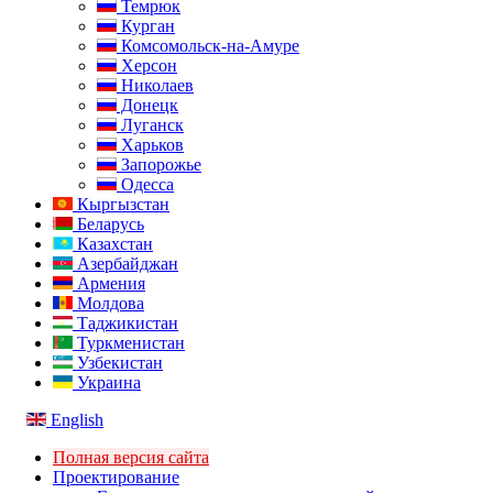
Темрюк
Курган
Комсомольск-на-Амуре
Херсон
Николаев
Донецк
Луганск
Харьков
Запорожье
Одесса
Кыргызстан
Беларусь
Казахстан
Азербайджан
Армения
Молдова
Таджикистан
Туркменистан
Узбекистан
Украина
English
Полная версия сайта
Проектирование