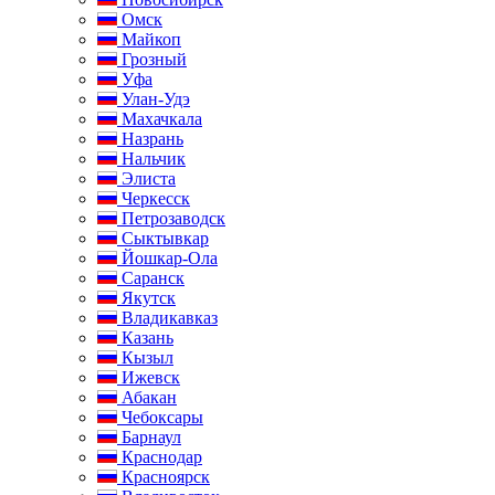
Омск
Майкоп
Грозный
Уфа
Улан-Удэ
Махачкала
Назрань
Нальчик
Элиста
Черкесск
Петрозаводск
Сыктывкар
Йошкар-Ола
Саранск
Якутск
Владикавказ
Казань
Кызыл
Ижевск
Абакан
Чебоксары
Барнаул
Краснодар
Красноярск