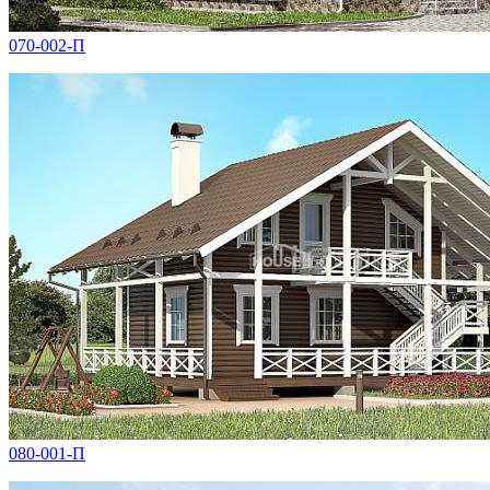
070-002-П
080-001-П