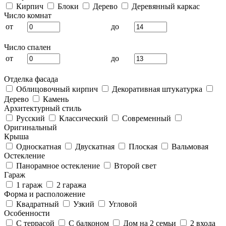
Кирпич
Блоки
Дерево
Деревянный каркас
Число комнат
от
до
Число спален
от
до
Отделка фасада
Облицовочный кирпич
Декоративная штукатурка
Дерево
Камень
Архитектурный стиль
Русский
Классический
Современный
Оригинальный
Крыша
Односкатная
Двускатная
Плоская
Вальмовая
Остекление
Панорамное остекление
Второй свет
Гараж
1 гараж
2 гаража
Форма и расположение
Квадратный
Узкий
Угловой
Особенности
С террасой
С балконом
Дом на 2 семьи
2 входа