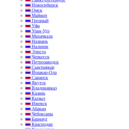
Новосибирск
Омск
Майкоп
Грозный
Уфа
Улан-Удэ
Махачкала
Назрань
Нальчик
Элиста
Черкесск
Петрозаводск
Сыктывкар
Йошкар-Ола
Саранск
Якутск
Владикавказ
Казань
Кызыл
Ижевск
Абакан
Чебоксары
Барнаул
Краснодар