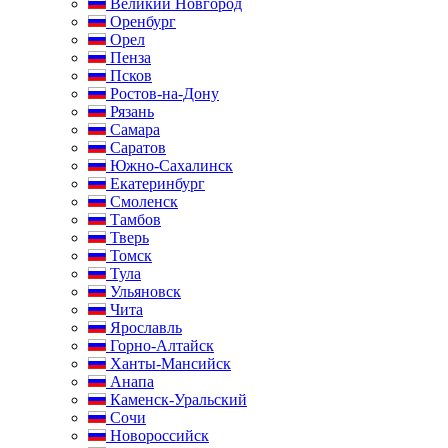
Великий Новгород
Оренбург
Орел
Пенза
Псков
Ростов-на-Дону
Рязань
Самара
Саратов
Южно-Сахалинск
Екатеринбург
Смоленск
Тамбов
Тверь
Томск
Тула
Ульяновск
Чита
Ярославль
Горно-Алтайск
Ханты-Мансийск
Анапа
Каменск-Уральский
Сочи
Новороссийск