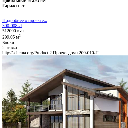
Цокольный этаж:
нет
Гараж:
нет
Подробнее о проекте...
300-008-Л
512000
KZT
2
299.05 м
Блоки
2 этажа
http://schema.org/Product
2
Проект дома 200-010-П