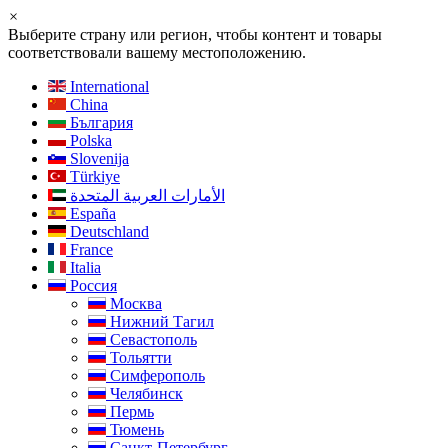
×
Выберите страну или регион, чтобы контент и товары
соответствовали вашему местоположению.
International
China
България
Polska
Slovenija
Türkiye
الأمارات العربية المتحدة
España
Deutschland
France
Italia
Россия
Москва
Нижний Тагил
Севастополь
Тольятти
Симферополь
Челябинск
Пермь
Тюмень
Санкт-Петербург