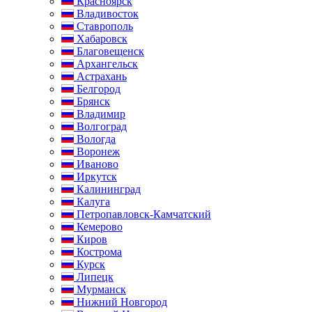
Красноярск
Владивосток
Ставрополь
Хабаровск
Благовещенск
Архангельск
Астрахань
Белгород
Брянск
Владимир
Волгоград
Вологда
Воронеж
Иваново
Иркутск
Калининград
Калуга
Петропавловск-Камчатский
Кемерово
Киров
Кострома
Курск
Липецк
Мурманск
Нижний Новгород