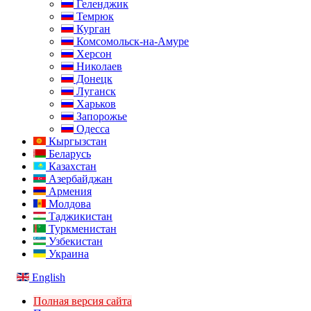
Геленджик
Темрюк
Курган
Комсомольск-на-Амуре
Херсон
Николаев
Донецк
Луганск
Харьков
Запорожье
Одесса
Кыргызстан
Беларусь
Казахстан
Азербайджан
Армения
Молдова
Таджикистан
Туркменистан
Узбекистан
Украина
English
Полная версия сайта