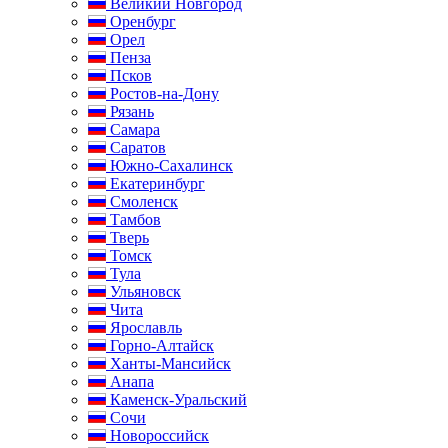
Великий Новгород
Оренбург
Орел
Пенза
Псков
Ростов-на-Дону
Рязань
Самара
Саратов
Южно-Сахалинск
Екатеринбург
Смоленск
Тамбов
Тверь
Томск
Тула
Ульяновск
Чита
Ярославль
Горно-Алтайск
Ханты-Мансийск
Анапа
Каменск-Уральский
Сочи
Новороссийск