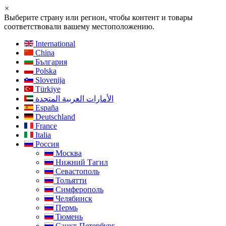
×
Выберите страну или регион, чтобы контент и товары
соответствовали вашему местоположению.
International
China
България
Polska
Slovenija
Türkiye
الأمارات العربية المتحدة
España
Deutschland
France
Italia
Россия
Москва
Нижний Тагил
Севастополь
Тольятти
Симферополь
Челябинск
Пермь
Тюмень
Санкт-Петербург