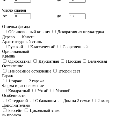
Число спален
от
до
Отделка фасада
Облицовочный кирпич
Декоративная штукатурка
Дерево
Камень
Архитектурный стиль
Русский
Классический
Современный
Оригинальный
Крыша
Односкатная
Двускатная
Плоская
Вальмовая
Остекление
Панорамное остекление
Второй свет
Гараж
1 гараж
2 гаража
Форма и расположение
Квадратный
Узкий
Угловой
Особенности
С террасой
С балконом
Дом на 2 семьи
2 входа
Дополнительно
Бассейн
Цокольный этаж
№ проекта