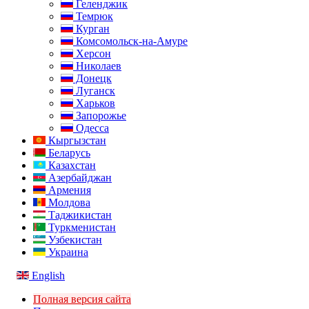
Геленджик
Темрюк
Курган
Комсомольск-на-Амуре
Херсон
Николаев
Донецк
Луганск
Харьков
Запорожье
Одесса
Кыргызстан
Беларусь
Казахстан
Азербайджан
Армения
Молдова
Таджикистан
Туркменистан
Узбекистан
Украина
English
Полная версия сайта