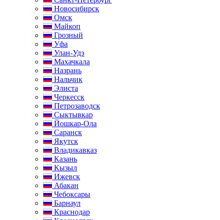
Новосибирск
Омск
Майкоп
Грозный
Уфа
Улан-Удэ
Махачкала
Назрань
Нальчик
Элиста
Черкесск
Петрозаводск
Сыктывкар
Йошкар-Ола
Саранск
Якутск
Владикавказ
Казань
Кызыл
Ижевск
Абакан
Чебоксары
Барнаул
Краснодар