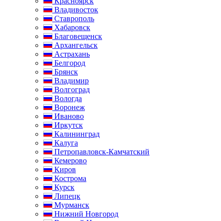
Красноярск
Владивосток
Ставрополь
Хабаровск
Благовещенск
Архангельск
Астрахань
Белгород
Брянск
Владимир
Волгоград
Вологда
Воронеж
Иваново
Иркутск
Калининград
Калуга
Петропавловск-Камчатский
Кемерово
Киров
Кострома
Курск
Липецк
Мурманск
Нижний Новгород