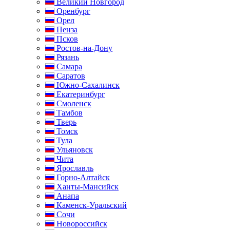
Великий Новгород
Оренбург
Орел
Пенза
Псков
Ростов-на-Дону
Рязань
Самара
Саратов
Южно-Сахалинск
Екатеринбург
Смоленск
Тамбов
Тверь
Томск
Тула
Ульяновск
Чита
Ярославль
Горно-Алтайск
Ханты-Мансийск
Анапа
Каменск-Уральский
Сочи
Новороссийск