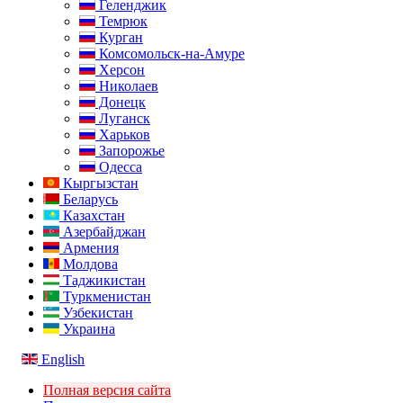
Геленджик
Темрюк
Курган
Комсомольск-на-Амуре
Херсон
Николаев
Донецк
Луганск
Харьков
Запорожье
Одесса
Кыргызстан
Беларусь
Казахстан
Азербайджан
Армения
Молдова
Таджикистан
Туркменистан
Узбекистан
Украина
English
Полная версия сайта