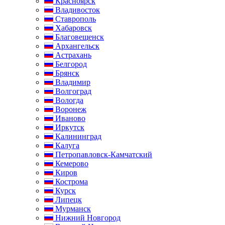
Красноярск
Владивосток
Ставрополь
Хабаровск
Благовещенск
Архангельск
Астрахань
Белгород
Брянск
Владимир
Волгоград
Вологда
Воронеж
Иваново
Иркутск
Калининград
Калуга
Петропавловск-Камчатский
Кемерово
Киров
Кострома
Курск
Липецк
Мурманск
Нижний Новгород