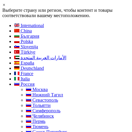
×
Выберите страну или регион, чтобы контент и товары
соответствовали вашему местоположению.
International
China
България
Polska
Slovenija
Türkiye
الأمارات العربية المتحدة
España
Deutschland
France
Italia
Россия
Москва
Нижний Тагил
Севастополь
Тольятти
Симферополь
Челябинск
Пермь
Тюмень
Санкт-Петербург