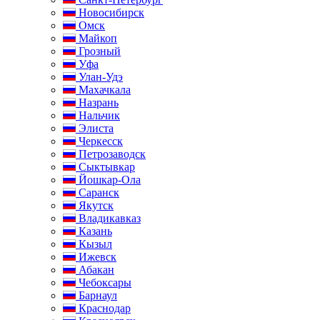
Новосибирск
Омск
Майкоп
Грозный
Уфа
Улан-Удэ
Махачкала
Назрань
Нальчик
Элиста
Черкесск
Петрозаводск
Сыктывкар
Йошкар-Ола
Саранск
Якутск
Владикавказ
Казань
Кызыл
Ижевск
Абакан
Чебоксары
Барнаул
Краснодар