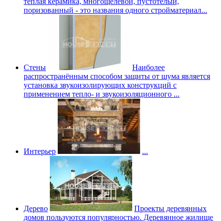
теплая керамика, многощелевой, пустотелый,
поризованный - это названия одного стройматериал...
Стены
Наиболее
распространённым способом защиты от шума является
установка звукоизолирующих конструкций с
применением тепло- и звукоизоляционного ...
Интерьер
...
Дерево
Проекты деревянных
домов пользуются популярностью. Деревянное жилище