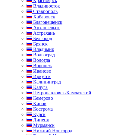
Красноярск
Владивосток
Ставрополь
Хабаровск
Благовещенск
Архангельск
Астрахань
Белгород
Брянск
Владимир
Волгоград
Вологда
Воронеж
Иваново
Иркутск
Калининград
Калуга
Петропавловск-Камчатский
Кемерово
Киров
Кострома
Курск
Липецк
Мурманск
Нижний Новгород