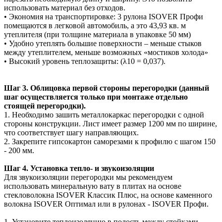
использовать материал без отходов.
• Экономия на транспортировке: 3 рулона ISOVER Профи
помещаются в легковой автомобиль, а это 43,93 кв. м
утеплителя (при толщине материала в упаковке 50 мм)
• Удобно утеплять большие поверхности – меньше стыков
между утеплителем, меньше возможных «мостиков холода»
• Высокий уровень теплозащиты: (λ10 = 0,037).
Шаг 3. Облицовка первой стороны перегородки (данный
шаг осуществляется только при монтаже отдельно
стоящей перегородки).
1. Необходимо зашить металлокаркас перегородки с одной
стороны конструкции. Лист имеет размер 1200 мм по ширине,
что соответствует шагу направляющих.
2. Закрепите гипсокартон саморезами к профилю с шагом 150
- 200 мм.
Шаг 4. Установка тепло- и звукоизоляции
Для звукоизоляции перегородки мы рекомендуем
использовать минеральную вату в плитах на основе
стекловолокна ISOVER Классик Плюс, на основе каменного
волокна ISOVER Оптимал или в рулонах - ISOVER Профи.
1. Установите теплоизоляцию в полость между стойками