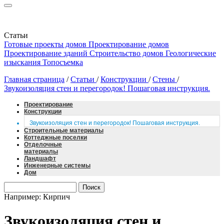
Статьи
Готовые проекты домов
Проектирование домов
Проектирование зданий
Строительство домов
Геологические
изыскания
Топосъемка
Главная страница
/
Статьи
/
Конструкции
/
Стены
/
Звукоизоляция стен и перегородок! Пошаговая инструкция.
Проектирование
Конструкции
Звукоизоляция стен и перегородок! Пошаговая инструкция.
Строительные материалы
Коттеджные поселки
Отделочные
материалы
Ландшафт
Инженерные системы
Дом
Например: Кирпич
Звукоизоляция стен и