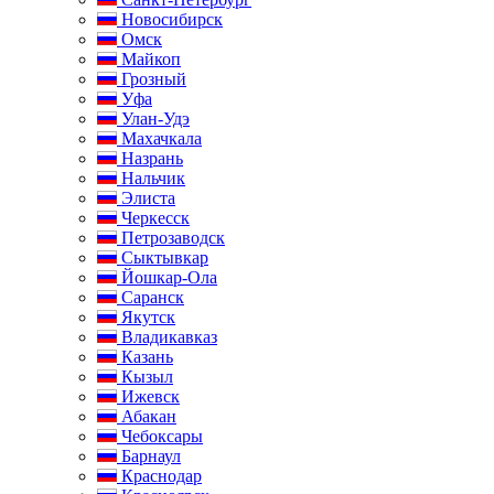
Новосибирск
Омск
Майкоп
Грозный
Уфа
Улан-Удэ
Махачкала
Назрань
Нальчик
Элиста
Черкесск
Петрозаводск
Сыктывкар
Йошкар-Ола
Саранск
Якутск
Владикавказ
Казань
Кызыл
Ижевск
Абакан
Чебоксары
Барнаул
Краснодар