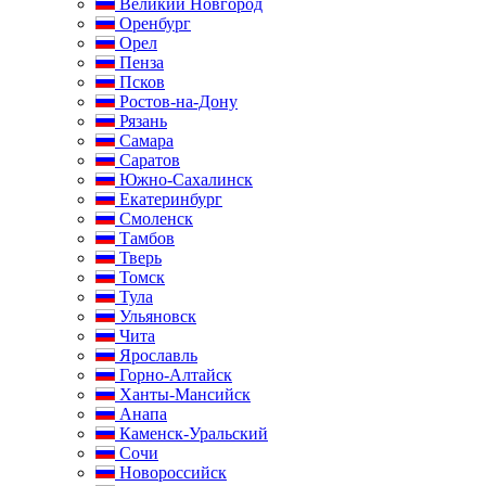
Великий Новгород
Оренбург
Орел
Пенза
Псков
Ростов-на-Дону
Рязань
Самара
Саратов
Южно-Сахалинск
Екатеринбург
Смоленск
Тамбов
Тверь
Томск
Тула
Ульяновск
Чита
Ярославль
Горно-Алтайск
Ханты-Мансийск
Анапа
Каменск-Уральский
Сочи
Новороссийск