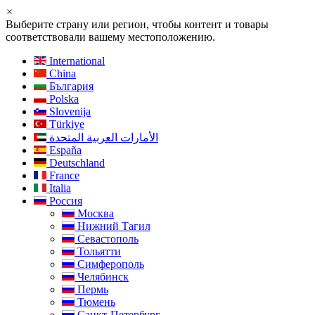
×
Выберите страну или регион, чтобы контент и товары
соответствовали вашему местоположению.
International
China
България
Polska
Slovenija
Türkiye
الأمارات العربية المتحدة
España
Deutschland
France
Italia
Россия
Москва
Нижний Тагил
Севастополь
Тольятти
Симферополь
Челябинск
Пермь
Тюмень
Санкт-Петербург