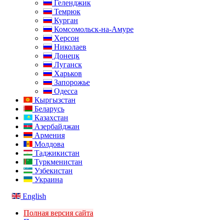
Геленджик
Темрюк
Курган
Комсомольск-на-Амуре
Херсон
Николаев
Донецк
Луганск
Харьков
Запорожье
Одесса
Кыргызстан
Беларусь
Казахстан
Азербайджан
Армения
Молдова
Таджикистан
Туркменистан
Узбекистан
Украина
English
Полная версия сайта