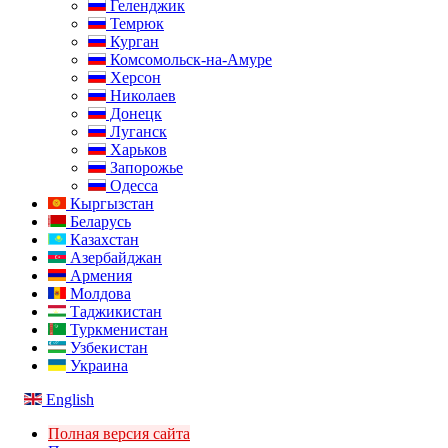
Геленджик
Темрюк
Курган
Комсомольск-на-Амуре
Херсон
Николаев
Донецк
Луганск
Харьков
Запорожье
Одесса
Кыргызстан
Беларусь
Казахстан
Азербайджан
Армения
Молдова
Таджикистан
Туркменистан
Узбекистан
Украина
English
Полная версия сайта