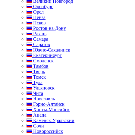
Великий Новгород
Оренбург
Орел
Пенза
Псков
Ростов-на-Дону
Рязань
Самара
Саратов
Южно-Сахалинск
Екатеринбург
Смоленск
Тамбов
Тверь
Томск
Тула
Ульяновск
Чита
Ярославль
Горно-Алтайск
Ханты-Мансийск
Анапа
Каменск-Уральский
Сочи
Новороссийск