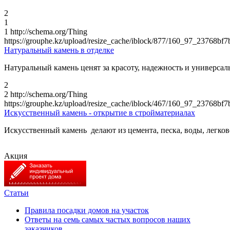
2
1
1
http://schema.org/Thing
https://grouphe.kz/upload/resize_cache/iblock/877/160_97_23768
Натуральный камень в отделке
Натуральный камень ценят за красоту, надежность и универсал
2
2
http://schema.org/Thing
https://grouphe.kz/upload/resize_cache/iblock/467/160_97_2376
Искусственный камень - открытие в стройматериалах
Искусственный камень делают из цемента, песка, воды, легко
Акция
Статьи
Правила посадки домов на участок
Ответы на семь самых частых вопросов наших
заказчиков