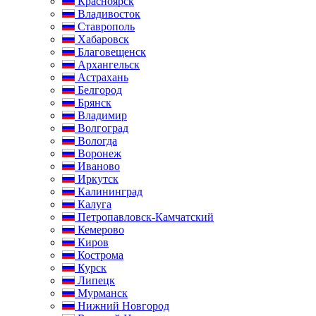
Красноярск
Владивосток
Ставрополь
Хабаровск
Благовещенск
Архангельск
Астрахань
Белгород
Брянск
Владимир
Волгоград
Вологда
Воронеж
Иваново
Иркутск
Калининград
Калуга
Петропавловск-Камчатский
Кемерово
Киров
Кострома
Курск
Липецк
Мурманск
Нижний Новгород