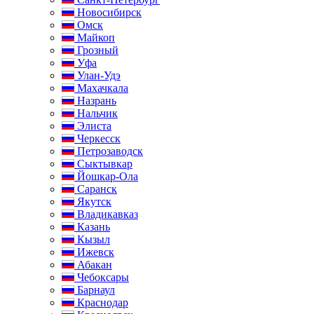
Новосибирск
Омск
Майкоп
Грозный
Уфа
Улан-Удэ
Махачкала
Назрань
Нальчик
Элиста
Черкесск
Петрозаводск
Сыктывкар
Йошкар-Ола
Саранск
Якутск
Владикавказ
Казань
Кызыл
Ижевск
Абакан
Чебоксары
Барнаул
Краснодар