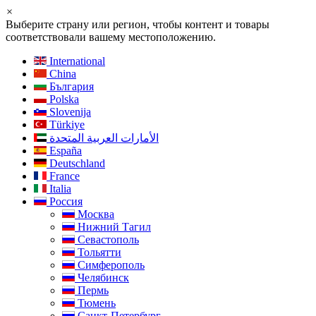
×
Выберите страну или регион, чтобы контент и товары
соответствовали вашему местоположению.
International
China
България
Polska
Slovenija
Türkiye
الأمارات العربية المتحدة
España
Deutschland
France
Italia
Россия
Москва
Нижний Тагил
Севастополь
Тольятти
Симферополь
Челябинск
Пермь
Тюмень
Санкт-Петербург