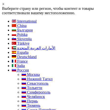
×
Выберите страну или регион, чтобы контент и товары
соответствовали вашему местоположению.
International
China
България
Polska
Slovenija
Türkiye
الأمارات العربية المتحدة
España
Deutschland
France
Italia
Россия
Москва
Нижний Тагил
Севастополь
Тольятти
Симферополь
Челябинск
Пермь
Тюмень
Санкт-Петербург