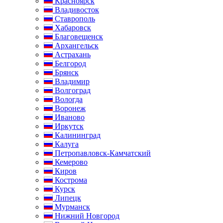
Красноярск
Владивосток
Ставрополь
Хабаровск
Благовещенск
Архангельск
Астрахань
Белгород
Брянск
Владимир
Волгоград
Вологда
Воронеж
Иваново
Иркутск
Калининград
Калуга
Петропавловск-Камчатский
Кемерово
Киров
Кострома
Курск
Липецк
Мурманск
Нижний Новгород