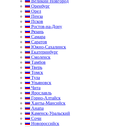
Великий Новгород
Оренбург
Орел
Пенза
Псков
Ростов-на-Дону
Рязань
Самара
Саратов
Южно-Сахалинск
Екатеринбург
Смоленск
Тамбов
Тверь
Томск
Тула
Ульяновск
Чита
Ярославль
Горно-Алтайск
Ханты-Мансийск
Анапа
Каменск-Уральский
Сочи
Новороссийск