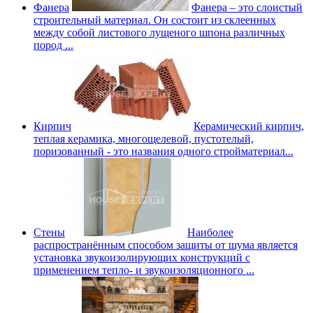
Фанера
Фанера – это слоистый
строительный материал. Он состоит из склеенных
между собой листового лущеного шпона различных
пород ...
Кирпич
Керамический кирпич,
теплая керамика, многощелевой, пустотелый,
поризованный - это названия одного стройматериал...
Стены
Наиболее
распространённым способом защиты от шума является
установка звукоизолирующих конструкций с
применением тепло- и звукоизоляционного ...