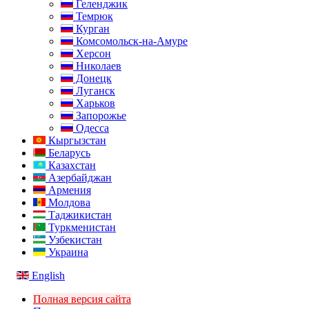
Геленджик
Темрюк
Курган
Комсомольск-на-Амуре
Херсон
Николаев
Донецк
Луганск
Харьков
Запорожье
Одесса
Кыргызстан
Беларусь
Казахстан
Азербайджан
Армения
Молдова
Таджикистан
Туркменистан
Узбекистан
Украина
English
Полная версия сайта