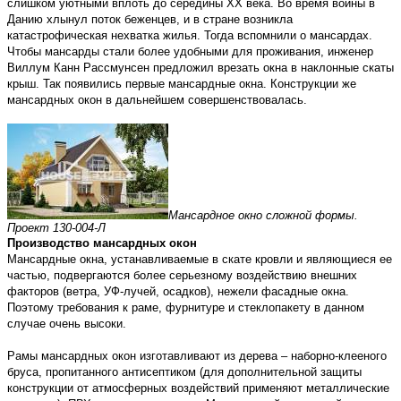
слишком уютными вплоть до середины XX века. Во время войны в
Данию хлынул поток беженцев, и в стране возникла
катастрофическая нехватка жилья. Тогда вспомнили о мансардах.
Чтобы мансарды стали более удобными для проживания, инженер
Виллум Канн Рассмунсен предложил врезать окна в наклонные скаты
крыш. Так появились первые мансардные окна. Конструкции же
мансардных окон в дальнейшем совершенствовалась.
Мансардное окно сложной формы.
Проект 130-004-Л
Производство мансардных окон
Мансардные окна, устанавливаемые в скате кровли и являющиеся ее
частью, подвергаются более серьезному воздействию внешних
факторов (ветра, УФ-лучей, осадков), нежели фасадные окна.
Поэтому требования к раме, фурнитуре и стеклопакету в данном
случае очень высоки.
Рамы мансардных окон изготавливают из дерева – наборно-клееного
бруса, пропитанного антисептиком (для дополнительной защиты
конструкции от атмосферных воздействий применяют металлические