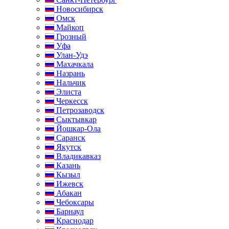
Новосибирск
Омск
Майкоп
Грозный
Уфа
Улан-Удэ
Махачкала
Назрань
Нальчик
Элиста
Черкесск
Петрозаводск
Сыктывкар
Йошкар-Ола
Саранск
Якутск
Владикавказ
Казань
Кызыл
Ижевск
Абакан
Чебоксары
Барнаул
Краснодар