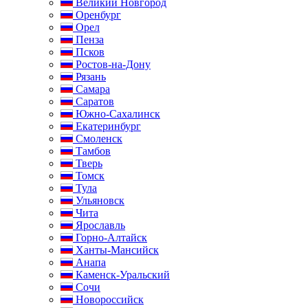
Великий Новгород
Оренбург
Орел
Пенза
Псков
Ростов-на-Дону
Рязань
Самара
Саратов
Южно-Сахалинск
Екатеринбург
Смоленск
Тамбов
Тверь
Томск
Тула
Ульяновск
Чита
Ярославль
Горно-Алтайск
Ханты-Мансийск
Анапа
Каменск-Уральский
Сочи
Новороссийск