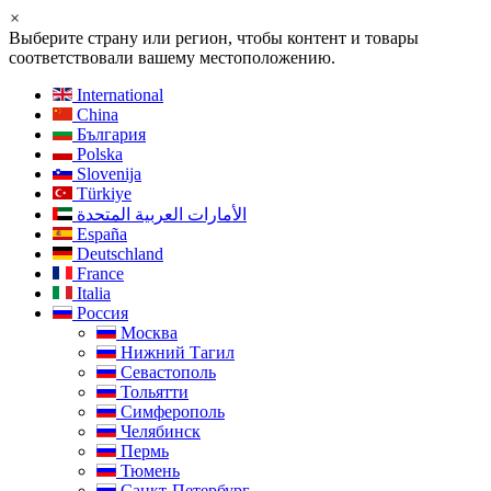
×
Выберите страну или регион, чтобы контент и товары
соответствовали вашему местоположению.
International
China
България
Polska
Slovenija
Türkiye
الأمارات العربية المتحدة
España
Deutschland
France
Italia
Россия
Москва
Нижний Тагил
Севастополь
Тольятти
Симферополь
Челябинск
Пермь
Тюмень
Санкт-Петербург