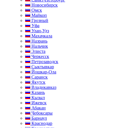
Новосибирск
Омск
Майкоп
Грозный
Уфа
Улан-Удэ
Махачкала
Назрань
Нальчик
Элиста
Черкесск
Петрозаводск
Сыктывкар
Йошкар-Ола
Саранск
Якутск
Владикавказ
Казань
Кызыл
Ижевск
Абакан
Чебоксары
Барнаул
Краснодар