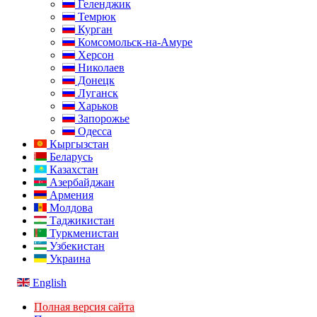
Геленджик
Темрюк
Курган
Комсомольск-на-Амуре
Херсон
Николаев
Донецк
Луганск
Харьков
Запорожье
Одесса
Кыргызстан
Беларусь
Казахстан
Азербайджан
Армения
Молдова
Таджикистан
Туркменистан
Узбекистан
Украина
English
Полная версия сайта