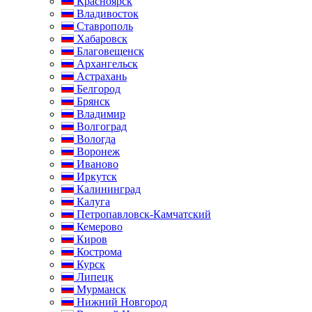
Красноярск
Владивосток
Ставрополь
Хабаровск
Благовещенск
Архангельск
Астрахань
Белгород
Брянск
Владимир
Волгоград
Вологда
Воронеж
Иваново
Иркутск
Калининград
Калуга
Петропавловск-Камчатский
Кемерово
Киров
Кострома
Курск
Липецк
Мурманск
Нижний Новгород