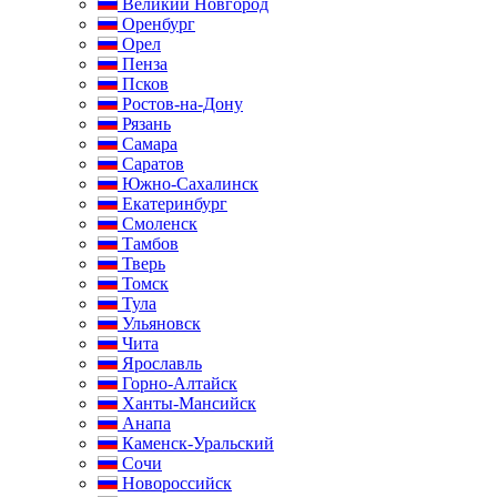
Великий Новгород
Оренбург
Орел
Пенза
Псков
Ростов-на-Дону
Рязань
Самара
Саратов
Южно-Сахалинск
Екатеринбург
Смоленск
Тамбов
Тверь
Томск
Тула
Ульяновск
Чита
Ярославль
Горно-Алтайск
Ханты-Мансийск
Анапа
Каменск-Уральский
Сочи
Новороссийск