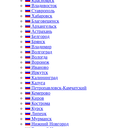
Красноярск
Владивосток
Ставрополь
Хабаровск
Благовещенск
Архангельск
Астрахань
Белгород
Брянск
Владимир
Волгоград
Вологда
Воронеж
Иваново
Иркутск
Калининград
Калуга
Петропавловск-Камчатский
Кемерово
Киров
Кострома
Курск
Липецк
Мурманск
Нижний Новгород