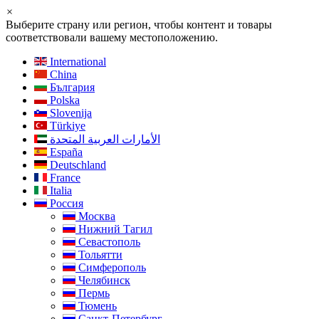
×
Выберите страну или регион, чтобы контент и товары
соответствовали вашему местоположению.
International
China
България
Polska
Slovenija
Türkiye
الأمارات العربية المتحدة
España
Deutschland
France
Italia
Россия
Москва
Нижний Тагил
Севастополь
Тольятти
Симферополь
Челябинск
Пермь
Тюмень
Санкт-Петербург