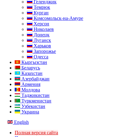
Геленджик
Темрюк
Курган
Комсомольск-на-Амуре
Херсон
Николаев
Донецк
Луганск
Харьков
Запорожье
Одесса
Кыргызстан
Беларусь
Казахстан
Азербайджан
Армения
Молдова
Таджикистан
Туркменистан
Узбекистан
Украина
English
Полная версия сайта