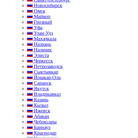
Новосибирск
Омск
Майкоп
Грозный
Уфа
Улан-Удэ
Махачкала
Назрань
Нальчик
Элиста
Черкесск
Петрозаводск
Сыктывкар
Йошкар-Ола
Саранск
Якутск
Владикавказ
Казань
Кызыл
Ижевск
Абакан
Чебоксары
Барнаул
Краснодар