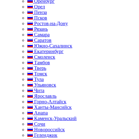
Оренбург
Орел
Пенза
Псков
Ростов-на-Дону
Рязань
Самара
Саратов
Южно-Сахалинск
Екатеринбург
Смоленск
Тамбов
Тверь
Томск
Тула
Ульяновск
Чита
Ярославль
Горно-Алтайск
Ханты-Мансийск
Анапа
Каменск-Уральский
Сочи
Новороссийск
Геленджик