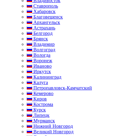
Владивосток
Ставрополь
Хабаровск
Благовещенск
Архангельск
Астрахань
Белгород
Брянск
Владимир
Волгоград
Вологда
Воронеж
Иваново
Иркутск
Калининград
Калуга
Петропавловск-Камчатский
Кемерово
Киров
Кострома
Курск
Липецк
Мурманск
Нижний Новгород
Великий Новгород