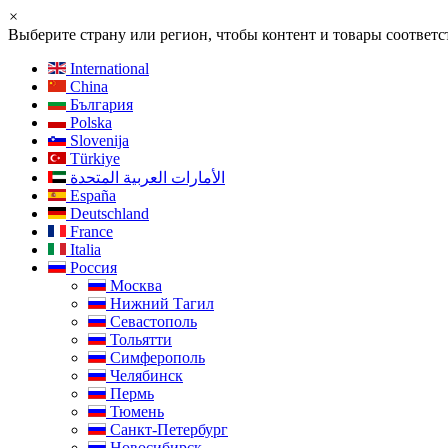
×
Выберите страну или регион, чтобы контент и товары соотве
International
China
България
Polska
Slovenija
Türkiye
الأمارات العربية المتحدة
España
Deutschland
France
Italia
Россия
Москва
Нижний Тагил
Севастополь
Тольятти
Симферополь
Челябинск
Пермь
Тюмень
Санкт-Петербург
Новосибирск