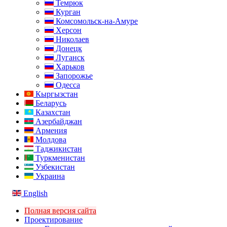
Темрюк
Курган
Комсомольск-на-Амуре
Херсон
Николаев
Донецк
Луганск
Харьков
Запорожье
Одесса
Кыргызстан
Беларусь
Казахстан
Азербайджан
Армения
Молдова
Таджикистан
Туркменистан
Узбекистан
Украина
English
Полная версия сайта
Проектирование