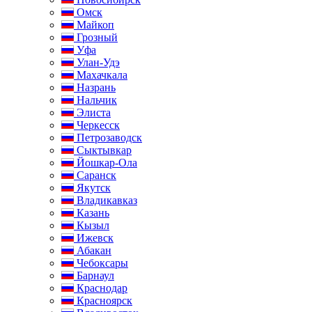
Омск
Майкоп
Грозный
Уфа
Улан-Удэ
Махачкала
Назрань
Нальчик
Элиста
Черкесск
Петрозаводск
Сыктывкар
Йошкар-Ола
Саранск
Якутск
Владикавказ
Казань
Кызыл
Ижевск
Абакан
Чебоксары
Барнаул
Краснодар
Красноярск