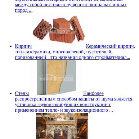
между собой листового лущеного шпона различных
пород ...
Кирпич
Керамический кирпич,
теплая керамика, многощелевой, пустотелый,
поризованный - это названия одного стройматериал...
Стены
Наиболее
распространённым способом защиты от шума является
установка звукоизолирующих конструкций с
применением тепло- и звукоизоляционного ...