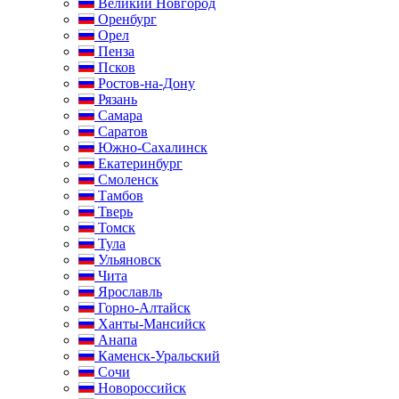
Великий Новгород
Оренбург
Орел
Пенза
Псков
Ростов-на-Дону
Рязань
Самара
Саратов
Южно-Сахалинск
Екатеринбург
Смоленск
Тамбов
Тверь
Томск
Тула
Ульяновск
Чита
Ярославль
Горно-Алтайск
Ханты-Мансийск
Анапа
Каменск-Уральский
Сочи
Новороссийск