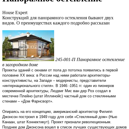
House Expert
Конструкций для панорамного остекления бывают двух
видов. О преимуществах каждого подробно рассказан
245-001-П Панорамное остекление
в загородном доме
Проекты зданий с окнами от пола до потолка появились в первой
половине XX века: в России над ними работали архитекторы-
конструктивисты, на Западе – модернисты, представители
«интернационального стиля». В 1946 -1951 гг. один из пионеров
современной архитектуры, Людвиг Мис ван дер Роэ создал в
местечке Плейно (штат Иллинойс) частный дом со стеклянными
стенами – «Дом Фарнсворт».
Опираясь на его концепцию, американский архитектор Филипп
Джонсон построил в 1949 году для себя «Стеклянный дом» (Нью
Канаан, штат Коннектикут). Проект признали революционным.
Позднее дом Джонсона вошел в список лучших существующих домов