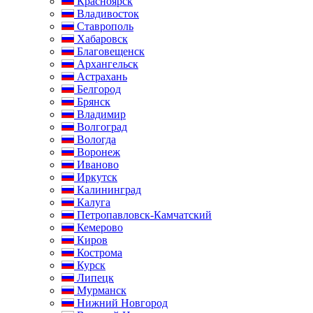
Красноярск
Владивосток
Ставрополь
Хабаровск
Благовещенск
Архангельск
Астрахань
Белгород
Брянск
Владимир
Волгоград
Вологда
Воронеж
Иваново
Иркутск
Калининград
Калуга
Петропавловск-Камчатский
Кемерово
Киров
Кострома
Курск
Липецк
Мурманск
Нижний Новгород