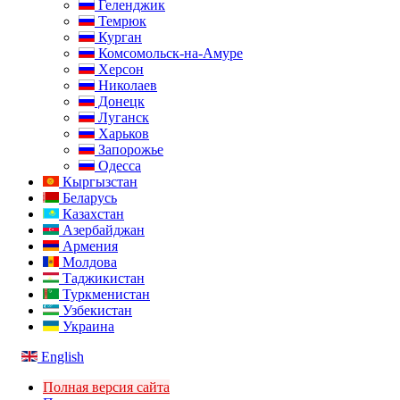
Геленджик
Темрюк
Курган
Комсомольск-на-Амуре
Херсон
Николаев
Донецк
Луганск
Харьков
Запорожье
Одесса
Кыргызстан
Беларусь
Казахстан
Азербайджан
Армения
Молдова
Таджикистан
Туркменистан
Узбекистан
Украина
English
Полная версия сайта