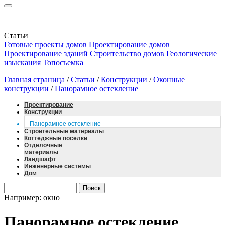
Статьи
Готовые проекты домов
Проектирование домов
Проектирование зданий
Строительство домов
Геологические
изыскания
Топосъемка
Главная страница
/
Статьи
/
Конструкции
/
Оконные
конструкции
/
Панорамное остекление
Проектирование
Конструкции
Панорамное остекление
Строительные материалы
Коттеджные поселки
Отделочные
материалы
Ландшафт
Инженерные системы
Дом
Например: окно
Панорамное остекление