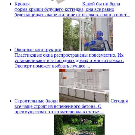
Кровля
Какой бы ни была
форма крыши будущего коттеджа, она все равно
будетзащищать ваше жилище от осадков, солнца и вет...
Оконные конструкции
Пластиковые окна распространены повсеместно. Их
устанавливают в загородных домах и многоэтажках.
Эксперт поможет выбрать лучшее ...
Строительные блоки
Сегодня
все чаще строят из вспененного бетона. О
преимуществах этого материала в статье ...