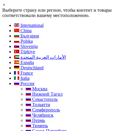
×
Выберите страну или регион, чтобы контент и товары
соответствовали вашему местоположению.
International
China
България
Polska
Slovenija
Türkiye
الأمارات العربية المتحدة
España
Deutschland
France
Italia
Россия
Москва
Нижний Тагил
Севастополь
Тольятти
Симферополь
Челябинск
Пермь
Тюмень
Санкт-Петербург