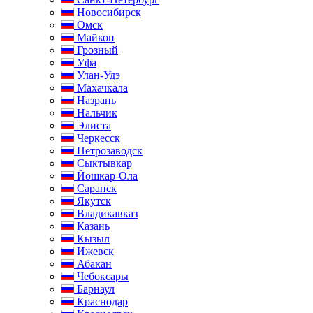
Новосибирск
Омск
Майкоп
Грозный
Уфа
Улан-Удэ
Махачкала
Назрань
Нальчик
Элиста
Черкесск
Петрозаводск
Сыктывкар
Йошкар-Ола
Саранск
Якутск
Владикавказ
Казань
Кызыл
Ижевск
Абакан
Чебоксары
Барнаул
Краснодар