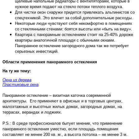
щелевые напольные радиаторы с вентиляторами, которые в
нужное время подают на стекло потоки теплого воздуха.
Для чистки окон снаружи придется привлекать альпинистов со
спецтехникой. Это влечет за собой дополнительные расходы.
Некоторые люди чувствуют себя некомфортно в помещениях
со стеклянными стенами: боятся высоты или «быть на виду».
Квартира с панорамным остеклением стоит на 25-40% дороже
квартиры аналогичной площади с обычными окнами.
Панорамное остекление загородного дома так же потребует
серьезных инвестиций.
Области применения панорамного остекления
На ту же тему:
Окна из дерева
Пластиковые окна
Панорамное остекление – визитная каточка современной
архитектуры.
Его применяют в офисных и в торговых центрах,
малоэтажных и высотных жилых домах, загородных домах, на
террасах, верандах и лоджиях.
P.S.: В среде профессионалов бытует мнение, что применение
панорамного остекления уместно, если площадь помещения
составляет не менее 200 кв. м., а высота потолка – не менее 3 м.