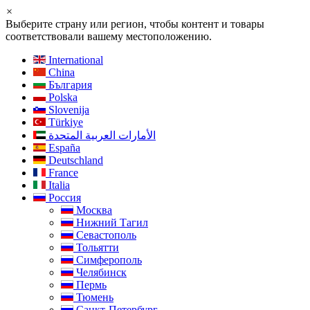
×
Выберите страну или регион, чтобы контент и товары
соответствовали вашему местоположению.
International
China
България
Polska
Slovenija
Türkiye
الأمارات العربية المتحدة
España
Deutschland
France
Italia
Россия
Москва
Нижний Тагил
Севастополь
Тольятти
Симферополь
Челябинск
Пермь
Тюмень
Санкт-Петербург