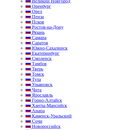
Великий Новгород
Оренбург
Орел
Пенза
Псков
Ростов-на-Дону
Рязань
Самара
Саратов
Южно-Сахалинск
Екатеринбург
Смоленск
Тамбов
Тверь
Томск
Тула
Ульяновск
Чита
Ярославль
Горно-Алтайск
Ханты-Мансийск
Анапа
Каменск-Уральский
Сочи
Новороссийск