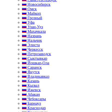
Новосибирск
Омск
Майкоп
Грозный
Уфа
Улан-Удэ
Махачкала
Назрань
Нальчик
Элиста
Черкесск
Петрозаводск
Сыктывкар
Йошкар-Ола
Саранск
Якутск
Владикавказ
Казань
Кызыл
Ижевск
Абакан
Чебоксары
Барнаул
Краснодар