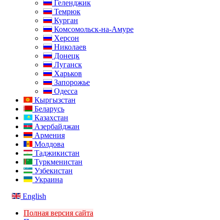
Геленджик
Темрюк
Курган
Комсомольск-на-Амуре
Херсон
Николаев
Донецк
Луганск
Харьков
Запорожье
Одесса
Кыргызстан
Беларусь
Казахстан
Азербайджан
Армения
Молдова
Таджикистан
Туркменистан
Узбекистан
Украина
English
Полная версия сайта