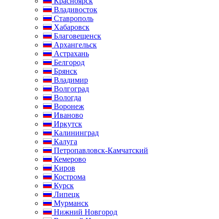
Красноярск
Владивосток
Ставрополь
Хабаровск
Благовещенск
Архангельск
Астрахань
Белгород
Брянск
Владимир
Волгоград
Вологда
Воронеж
Иваново
Иркутск
Калининград
Калуга
Петропавловск-Камчатский
Кемерово
Киров
Кострома
Курск
Липецк
Мурманск
Нижний Новгород