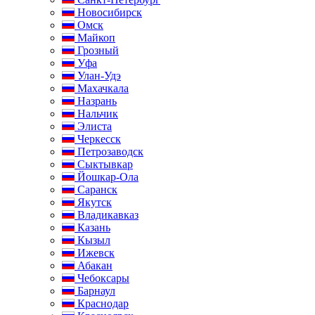
Новосибирск
Омск
Майкоп
Грозный
Уфа
Улан-Удэ
Махачкала
Назрань
Нальчик
Элиста
Черкесск
Петрозаводск
Сыктывкар
Йошкар-Ола
Саранск
Якутск
Владикавказ
Казань
Кызыл
Ижевск
Абакан
Чебоксары
Барнаул
Краснодар