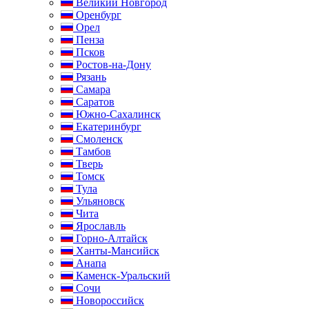
Великий Новгород
Оренбург
Орел
Пенза
Псков
Ростов-на-Дону
Рязань
Самара
Саратов
Южно-Сахалинск
Екатеринбург
Смоленск
Тамбов
Тверь
Томск
Тула
Ульяновск
Чита
Ярославль
Горно-Алтайск
Ханты-Мансийск
Анапа
Каменск-Уральский
Сочи
Новороссийск