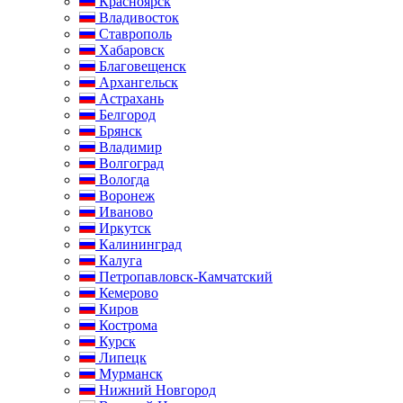
Красноярск
Владивосток
Ставрополь
Хабаровск
Благовещенск
Архангельск
Астрахань
Белгород
Брянск
Владимир
Волгоград
Вологда
Воронеж
Иваново
Иркутск
Калининград
Калуга
Петропавловск-Камчатский
Кемерово
Киров
Кострома
Курск
Липецк
Мурманск
Нижний Новгород