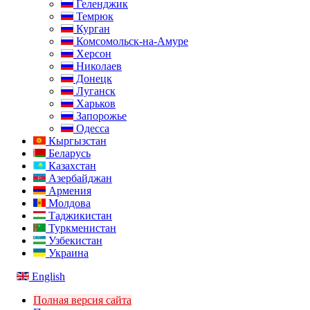
Геленджик
Темрюк
Курган
Комсомольск-на-Амуре
Херсон
Николаев
Донецк
Луганск
Харьков
Запорожье
Одесса
Кыргызстан
Беларусь
Казахстан
Азербайджан
Армения
Молдова
Таджикистан
Туркменистан
Узбекистан
Украина
English
Полная версия сайта