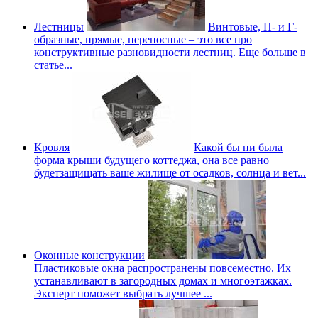
Лестницы
Винтовые, П- и Г-
образные, прямые, переносные – это все про
конструктивные разновидности лестниц. Еще больше в
статье...
Кровля
Какой бы ни была
форма крыши будущего коттеджа, она все равно
будетзащищать ваше жилище от осадков, солнца и вет...
Оконные конструкции
Пластиковые окна распространены повсеместно. Их
устанавливают в загородных домах и многоэтажках.
Эксперт поможет выбрать лучшее ...