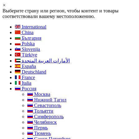
×
Выберите страну или регион, чтобы контент и товары
соответствовали вашему местоположению.
International
China
България
Polska
Slovenija
Türkiye
الأمارات العربية المتحدة
España
Deutschland
France
Italia
Россия
Москва
Нижний Тагил
Севастополь
Тольятти
Симферополь
Челябинск
Пермь
Тюмень
Санкт-Петербург