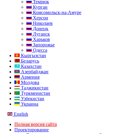
Темрюк
Курган
Комсомольск-на-Амуре
Херсон
Николаев
Донецк
Луганск
Харьков
Запорожье
Одесса
Кыргызстан
Беларусь
Казахстан
Азербайджан
Армения
Молдова
Таджикистан
Туркменистан
Узбекистан
Украина
English
Полная версия сайта
Проектирование