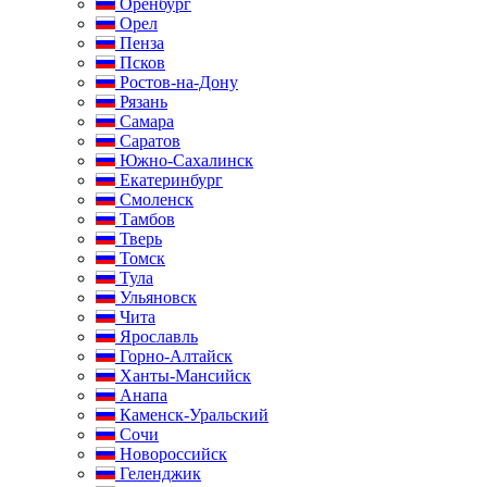
Оренбург
Орел
Пенза
Псков
Ростов-на-Дону
Рязань
Самара
Саратов
Южно-Сахалинск
Екатеринбург
Смоленск
Тамбов
Тверь
Томск
Тула
Ульяновск
Чита
Ярославль
Горно-Алтайск
Ханты-Мансийск
Анапа
Каменск-Уральский
Сочи
Новороссийск
Геленджик