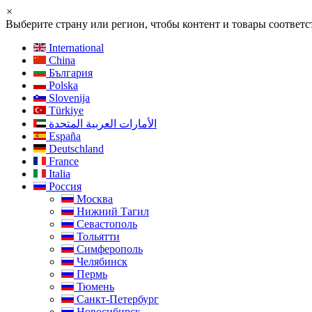
×
Выберите страну или регион, чтобы контент и товары соотве
International
China
България
Polska
Slovenija
Türkiye
الأمارات العربية المتحدة
España
Deutschland
France
Italia
Россия
Москва
Нижний Тагил
Севастополь
Тольятти
Симферополь
Челябинск
Пермь
Тюмень
Санкт-Петербург
Новосибирск