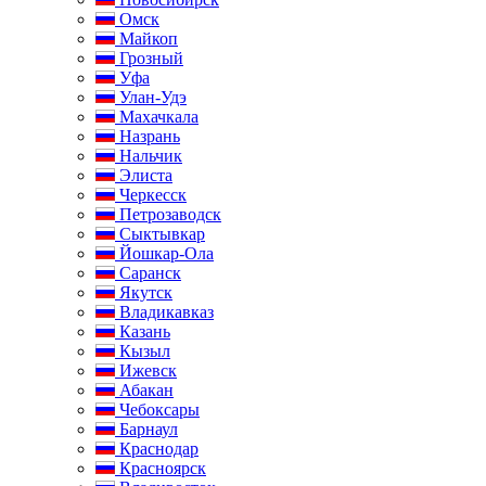
Омск
Майкоп
Грозный
Уфа
Улан-Удэ
Махачкала
Назрань
Нальчик
Элиста
Черкесск
Петрозаводск
Сыктывкар
Йошкар-Ола
Саранск
Якутск
Владикавказ
Казань
Кызыл
Ижевск
Абакан
Чебоксары
Барнаул
Краснодар
Красноярск