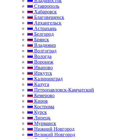
Владивосток
Ставрополь
Хабаровск
Благовещенск
Архангельск
Астрахань
Белгород
Брянск
Владимир
Волгоград
Вологда
Воронеж
Иваново
Иркутск
Калининград
Калуга
Петропавловск-Камчатский
Кемерово
Киров
Кострома
Курск
Липецк
Мурманск
Нижний Новгород
Великий Новгород