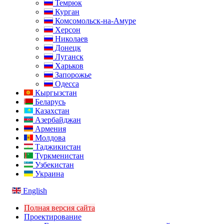
Темрюк
Курган
Комсомольск-на-Амуре
Херсон
Николаев
Донецк
Луганск
Харьков
Запорожье
Одесса
Кыргызстан
Беларусь
Казахстан
Азербайджан
Армения
Молдова
Таджикистан
Туркменистан
Узбекистан
Украина
English
Полная версия сайта
Проектирование