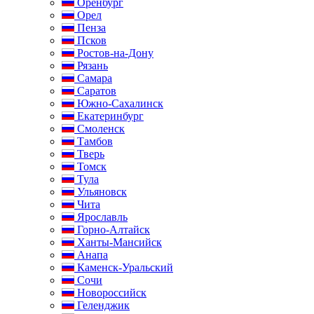
Оренбург
Орел
Пенза
Псков
Ростов-на-Дону
Рязань
Самара
Саратов
Южно-Сахалинск
Екатеринбург
Смоленск
Тамбов
Тверь
Томск
Тула
Ульяновск
Чита
Ярославль
Горно-Алтайск
Ханты-Мансийск
Анапа
Каменск-Уральский
Сочи
Новороссийск
Геленджик