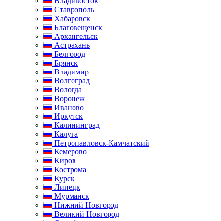
Владивосток
Ставрополь
Хабаровск
Благовещенск
Архангельск
Астрахань
Белгород
Брянск
Владимир
Волгоград
Вологда
Воронеж
Иваново
Иркутск
Калининград
Калуга
Петропавловск-Камчатский
Кемерово
Киров
Кострома
Курск
Липецк
Мурманск
Нижний Новгород
Великий Новгород