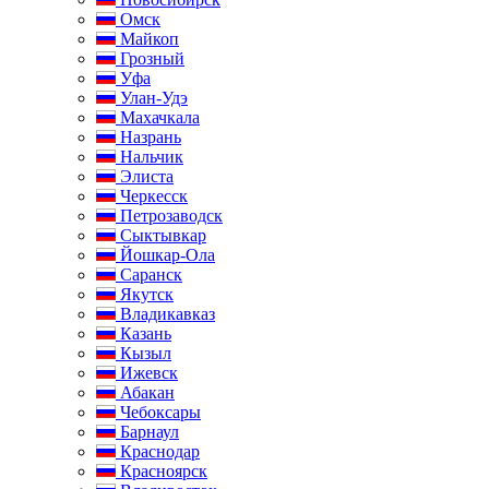
Омск
Майкоп
Грозный
Уфа
Улан-Удэ
Махачкала
Назрань
Нальчик
Элиста
Черкесск
Петрозаводск
Сыктывкар
Йошкар-Ола
Саранск
Якутск
Владикавказ
Казань
Кызыл
Ижевск
Абакан
Чебоксары
Барнаул
Краснодар
Красноярск