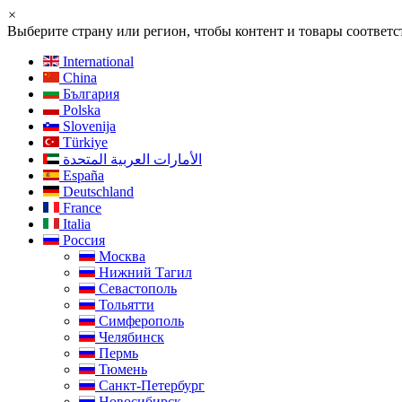
×
Выберите страну или регион, чтобы контент и товары соотве
International
China
България
Polska
Slovenija
Türkiye
الأمارات العربية المتحدة
España
Deutschland
France
Italia
Россия
Москва
Нижний Тагил
Севастополь
Тольятти
Симферополь
Челябинск
Пермь
Тюмень
Санкт-Петербург
Новосибирск