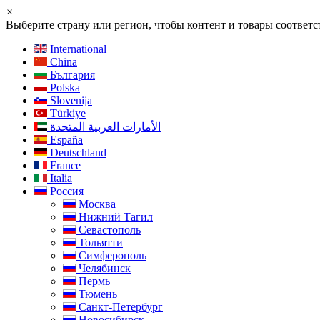
×
Выберите страну или регион, чтобы контент и товары соотве
International
China
България
Polska
Slovenija
Türkiye
الأمارات العربية المتحدة
España
Deutschland
France
Italia
Россия
Москва
Нижний Тагил
Севастополь
Тольятти
Симферополь
Челябинск
Пермь
Тюмень
Санкт-Петербург
Новосибирск