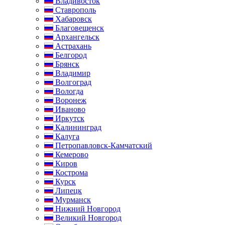
Владивосток
Ставрополь
Хабаровск
Благовещенск
Архангельск
Астрахань
Белгород
Брянск
Владимир
Волгоград
Вологда
Воронеж
Иваново
Иркутск
Калининград
Калуга
Петропавловск-Камчатский
Кемерово
Киров
Кострома
Курск
Липецк
Мурманск
Нижний Новгород
Великий Новгород