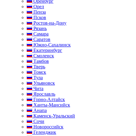
Оренбург
Орел
Пенза
Псков
Ростов-на-Дону
Рязань
Самара
Саратов
Южно-Сахалинск
Екатеринбург
Смоленск
Тамбов
Тверь
Томск
Тула
Ульяновск
Чита
Ярославль
Горно-Алтайск
Ханты-Мансийск
Анапа
Каменск-Уральский
Сочи
Новороссийск
Геленджик