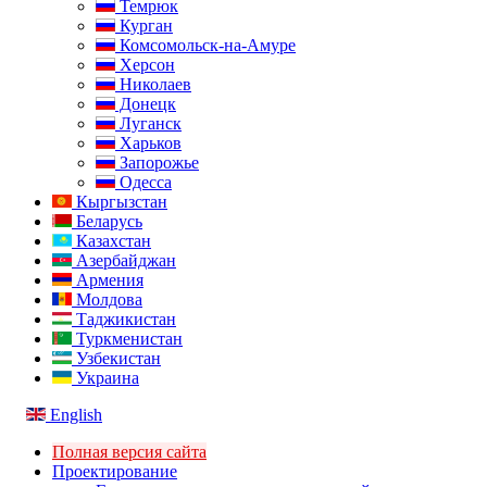
Темрюк
Курган
Комсомольск-на-Амуре
Херсон
Николаев
Донецк
Луганск
Харьков
Запорожье
Одесса
Кыргызстан
Беларусь
Казахстан
Азербайджан
Армения
Молдова
Таджикистан
Туркменистан
Узбекистан
Украина
English
Полная версия сайта
Проектирование