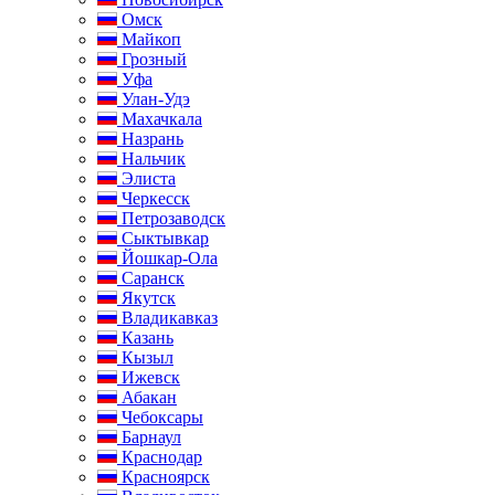
Омск
Майкоп
Грозный
Уфа
Улан-Удэ
Махачкала
Назрань
Нальчик
Элиста
Черкесск
Петрозаводск
Сыктывкар
Йошкар-Ола
Саранск
Якутск
Владикавказ
Казань
Кызыл
Ижевск
Абакан
Чебоксары
Барнаул
Краснодар
Красноярск