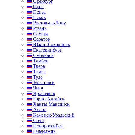
Оренбург
Орел
Пенза
Псков
Ростов-на-Дону
Рязань
Самара
Саратов
Южно-Сахалинск
Екатеринбург
Смоленск
Тамбов
Тверь
Томск
Тула
Ульяновск
Чита
Ярославль
Горно-Алтайск
Ханты-Мансийск
Анапа
Каменск-Уральский
Сочи
Новороссийск
Геленджик