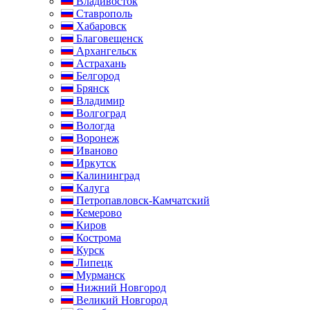
Владивосток
Ставрополь
Хабаровск
Благовещенск
Архангельск
Астрахань
Белгород
Брянск
Владимир
Волгоград
Вологда
Воронеж
Иваново
Иркутск
Калининград
Калуга
Петропавловск-Камчатский
Кемерово
Киров
Кострома
Курск
Липецк
Мурманск
Нижний Новгород
Великий Новгород