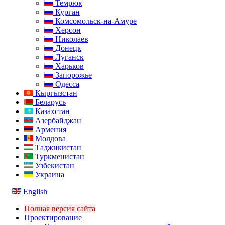
Темрюк
Курган
Комсомольск-на-Амуре
Херсон
Николаев
Донецк
Луганск
Харьков
Запорожье
Одесса
Кыргызстан
Беларусь
Казахстан
Азербайджан
Армения
Молдова
Таджикистан
Туркменистан
Узбекистан
Украина
English
Полная версия сайта
Проектирование