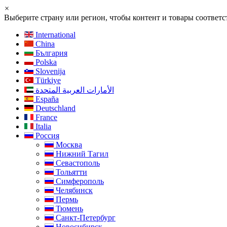
×
Выберите страну или регион, чтобы контент и товары соотве
International
China
България
Polska
Slovenija
Türkiye
الأمارات العربية المتحدة
España
Deutschland
France
Italia
Россия
Москва
Нижний Тагил
Севастополь
Тольятти
Симферополь
Челябинск
Пермь
Тюмень
Санкт-Петербург
Новосибирск