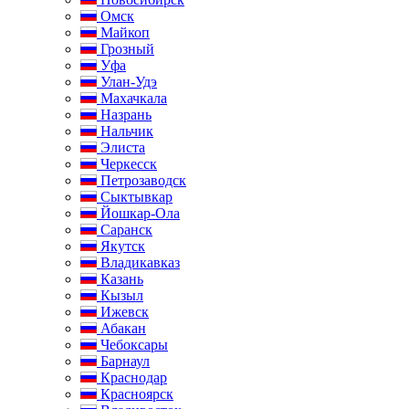
Омск
Майкоп
Грозный
Уфа
Улан-Удэ
Махачкала
Назрань
Нальчик
Элиста
Черкесск
Петрозаводск
Сыктывкар
Йошкар-Ола
Саранск
Якутск
Владикавказ
Казань
Кызыл
Ижевск
Абакан
Чебоксары
Барнаул
Краснодар
Красноярск