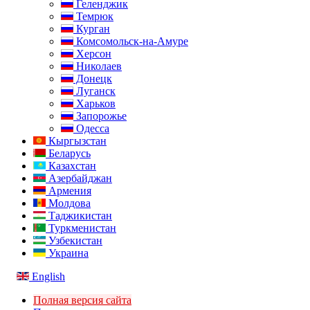
Геленджик
Темрюк
Курган
Комсомольск-на-Амуре
Херсон
Николаев
Донецк
Луганск
Харьков
Запорожье
Одесса
Кыргызстан
Беларусь
Казахстан
Азербайджан
Армения
Молдова
Таджикистан
Туркменистан
Узбекистан
Украина
English
Полная версия сайта