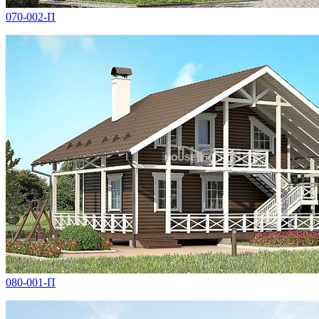
070-002-П
080-001-П