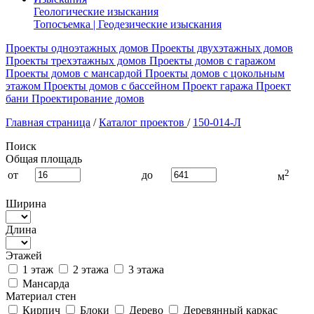
Геологические изыскания
Топосъемка | Геодезические изыскания
Проекты одноэтажных домов
Проекты двухэтажных домов
Проекты трехэтажных домов
Проекты домов с гаражом
Проекты домов с мансардой
Проекты домов с цокольным
этажом
Проекты домов с бассейном
Проект гаража
Проект
бани
Проектирование домов
Главная страница
/
Каталог проектов
/
150-014-Л
Поиск
Общая площадь
2
от
до
м
Ширина
Длина
Этажей
1 этаж
2 этажа
3 этажа
Мансарда
Материал стен
Кирпич
Блоки
Дерево
Деревянный каркас