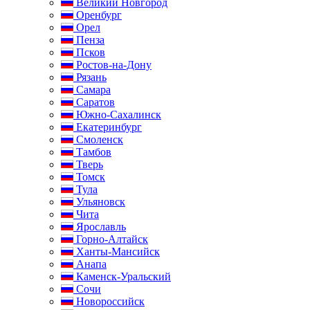
Великий Новгород
Оренбург
Орел
Пенза
Псков
Ростов-на-Дону
Рязань
Самара
Саратов
Южно-Сахалинск
Екатеринбург
Смоленск
Тамбов
Тверь
Томск
Тула
Ульяновск
Чита
Ярославль
Горно-Алтайск
Ханты-Мансийск
Анапа
Каменск-Уральский
Сочи
Новороссийск