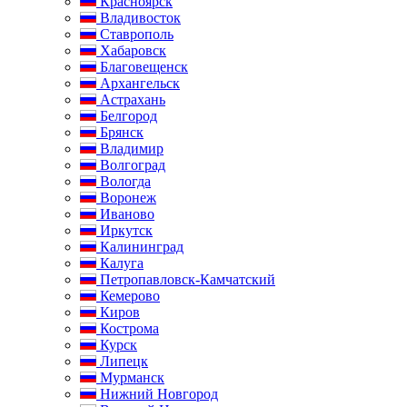
Красноярск
Владивосток
Ставрополь
Хабаровск
Благовещенск
Архангельск
Астрахань
Белгород
Брянск
Владимир
Волгоград
Вологда
Воронеж
Иваново
Иркутск
Калининград
Калуга
Петропавловск-Камчатский
Кемерово
Киров
Кострома
Курск
Липецк
Мурманск
Нижний Новгород