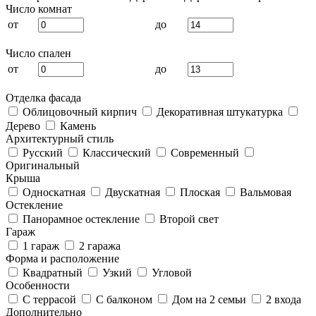
Число комнат
от
до
Число спален
от
до
Отделка фасада
Облицовочный кирпич
Декоративная штукатурка
Дерево
Камень
Архитектурный стиль
Русский
Классический
Современный
Оригинальный
Крыша
Односкатная
Двускатная
Плоская
Вальмовая
Остекление
Панорамное остекление
Второй свет
Гараж
1 гараж
2 гаража
Форма и расположение
Квадратный
Узкий
Угловой
Особенности
С террасой
С балконом
Дом на 2 семьи
2 входа
Дополнительно