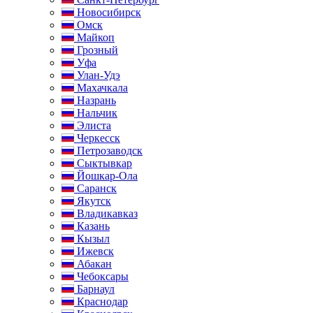
Новосибирск
Омск
Майкоп
Грозный
Уфа
Улан-Удэ
Махачкала
Назрань
Нальчик
Элиста
Черкесск
Петрозаводск
Сыктывкар
Йошкар-Ола
Саранск
Якутск
Владикавказ
Казань
Кызыл
Ижевск
Абакан
Чебоксары
Барнаул
Краснодар