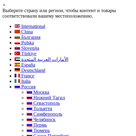
×
Выберите страну или регион, чтобы контент и товары
соответствовали вашему местоположению.
International
China
България
Polska
Slovenija
Türkiye
الأمارات العربية المتحدة
España
Deutschland
France
Italia
Россия
Москва
Нижний Тагил
Севастополь
Тольятти
Симферополь
Челябинск
Пермь
Тюмень
Санкт-Петербург