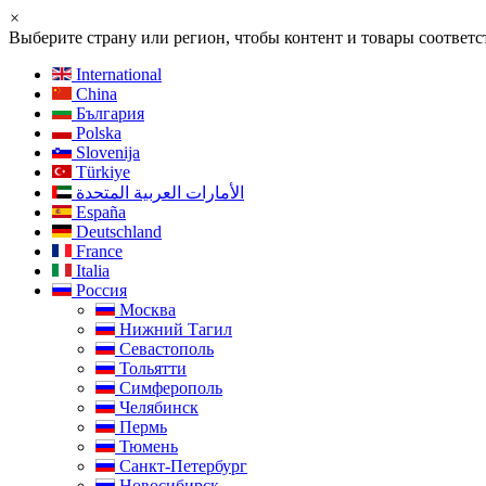
×
Выберите страну или регион, чтобы контент и товары соотве
International
China
България
Polska
Slovenija
Türkiye
الأمارات العربية المتحدة
España
Deutschland
France
Italia
Россия
Москва
Нижний Тагил
Севастополь
Тольятти
Симферополь
Челябинск
Пермь
Тюмень
Санкт-Петербург
Новосибирск