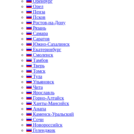
Оренбург
Орел
Пенза
Псков
Ростов-на-Дону
Рязань
Самара
Саратов
Южно-Сахалинск
Екатеринбург
Смоленск
Тамбов
Тверь
Томск
Тула
Ульяновск
Чита
Ярославль
Горно-Алтайск
Ханты-Мансийск
Анапа
Каменск-Уральский
Сочи
Новороссийск
Геленджик