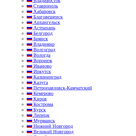
Владивосток
Ставрополь
Хабаровск
Благовещенск
Архангельск
Астрахань
Белгород
Брянск
Владимир
Волгоград
Вологда
Воронеж
Иваново
Иркутск
Калининград
Калуга
Петропавловск-Камчатский
Кемерово
Киров
Кострома
Курск
Липецк
Мурманск
Нижний Новгород
Великий Новгород