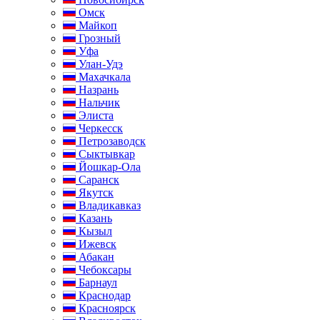
Омск
Майкоп
Грозный
Уфа
Улан-Удэ
Махачкала
Назрань
Нальчик
Элиста
Черкесск
Петрозаводск
Сыктывкар
Йошкар-Ола
Саранск
Якутск
Владикавказ
Казань
Кызыл
Ижевск
Абакан
Чебоксары
Барнаул
Краснодар
Красноярск