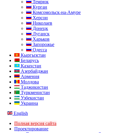
Темрюк
Курган
Комсомольск-на-Амуре
Херсон
Николаев
Донецк
Луганск
Харьков
Запорожье
Одесса
Кыргызстан
Беларусь
Казахстан
Азербайджан
Армения
Молдова
Таджикистан
Туркменистан
Узбекистан
Украина
English
Полная версия сайта
Проектирование