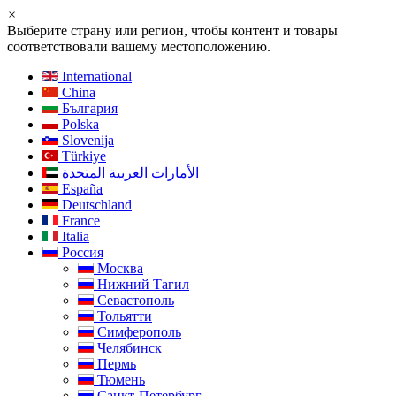
×
Выберите страну или регион, чтобы контент и товары
соответствовали вашему местоположению.
International
China
България
Polska
Slovenija
Türkiye
الأمارات العربية المتحدة
España
Deutschland
France
Italia
Россия
Москва
Нижний Тагил
Севастополь
Тольятти
Симферополь
Челябинск
Пермь
Тюмень
Санкт-Петербург