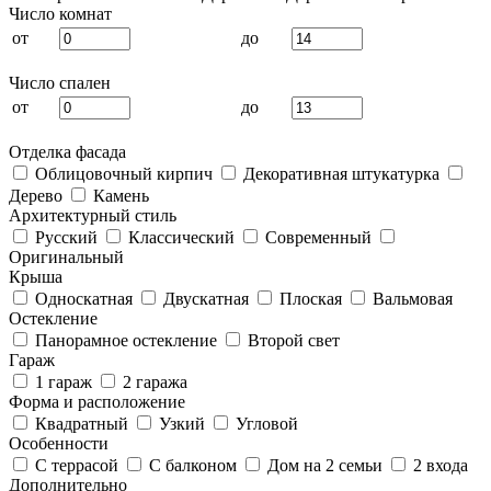
Число комнат
от
до
Число спален
от
до
Отделка фасада
Облицовочный кирпич
Декоративная штукатурка
Дерево
Камень
Архитектурный стиль
Русский
Классический
Современный
Оригинальный
Крыша
Односкатная
Двускатная
Плоская
Вальмовая
Остекление
Панорамное остекление
Второй свет
Гараж
1 гараж
2 гаража
Форма и расположение
Квадратный
Узкий
Угловой
Особенности
С террасой
С балконом
Дом на 2 семьи
2 входа
Дополнительно