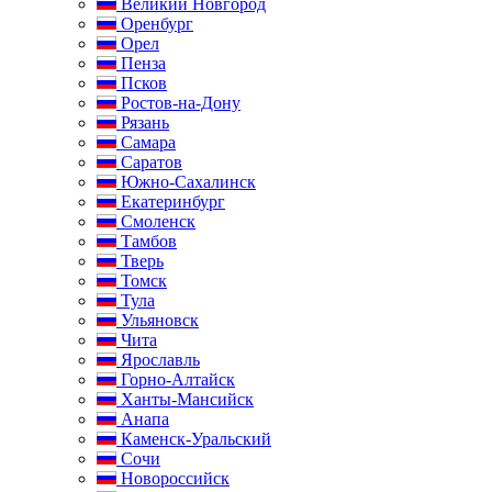
Великий Новгород
Оренбург
Орел
Пенза
Псков
Ростов-на-Дону
Рязань
Самара
Саратов
Южно-Сахалинск
Екатеринбург
Смоленск
Тамбов
Тверь
Томск
Тула
Ульяновск
Чита
Ярославль
Горно-Алтайск
Ханты-Мансийск
Анапа
Каменск-Уральский
Сочи
Новороссийск