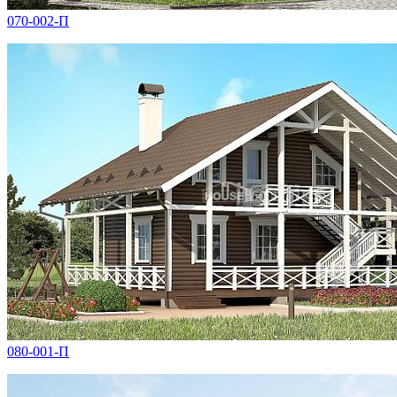
070-002-П
080-001-П