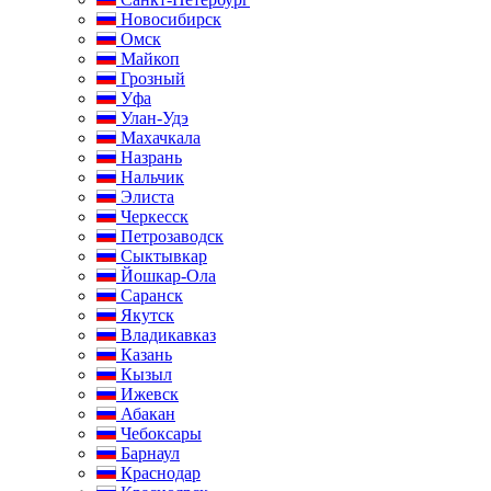
Новосибирск
Омск
Майкоп
Грозный
Уфа
Улан-Удэ
Махачкала
Назрань
Нальчик
Элиста
Черкесск
Петрозаводск
Сыктывкар
Йошкар-Ола
Саранск
Якутск
Владикавказ
Казань
Кызыл
Ижевск
Абакан
Чебоксары
Барнаул
Краснодар