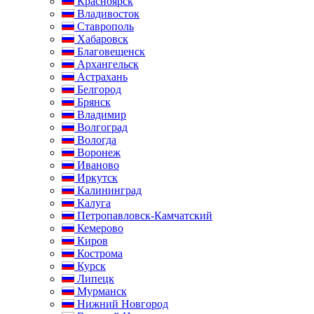
Красноярск
Владивосток
Ставрополь
Хабаровск
Благовещенск
Архангельск
Астрахань
Белгород
Брянск
Владимир
Волгоград
Вологда
Воронеж
Иваново
Иркутск
Калининград
Калуга
Петропавловск-Камчатский
Кемерово
Киров
Кострома
Курск
Липецк
Мурманск
Нижний Новгород