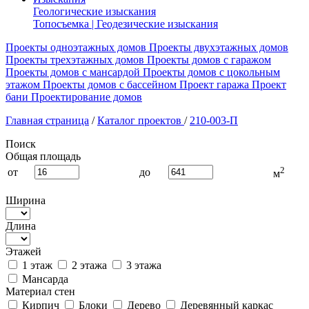
Геологические изыскания
Топосъемка | Геодезические изыскания
Проекты одноэтажных домов
Проекты двухэтажных домов
Проекты трехэтажных домов
Проекты домов с гаражом
Проекты домов с мансардой
Проекты домов с цокольным
этажом
Проекты домов с бассейном
Проект гаража
Проект
бани
Проектирование домов
Главная страница
/
Каталог проектов
/
210-003-П
Поиск
Общая площадь
2
от
до
м
Ширина
Длина
Этажей
1 этаж
2 этажа
3 этажа
Мансарда
Материал стен
Кирпич
Блоки
Дерево
Деревянный каркас