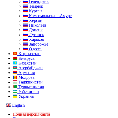
Геленджик
Темрюк
Курган
Комсомольск-на-Амуре
Херсон
Николаев
Донецк
Луганск
Харьков
Запорожье
Одесса
Кыргызстан
Беларусь
Казахстан
Азербайджан
Армения
Молдова
Таджикистан
Туркменистан
Узбекистан
Украина
English
Полная версия сайта