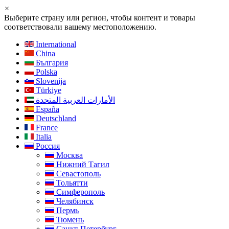
×
Выберите страну или регион, чтобы контент и товары
соответствовали вашему местоположению.
International
China
България
Polska
Slovenija
Türkiye
الأمارات العربية المتحدة
España
Deutschland
France
Italia
Россия
Москва
Нижний Тагил
Севастополь
Тольятти
Симферополь
Челябинск
Пермь
Тюмень
Санкт-Петербург