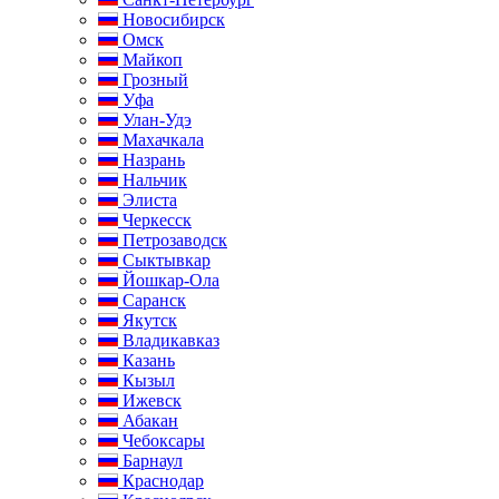
Новосибирск
Омск
Майкоп
Грозный
Уфа
Улан-Удэ
Махачкала
Назрань
Нальчик
Элиста
Черкесск
Петрозаводск
Сыктывкар
Йошкар-Ола
Саранск
Якутск
Владикавказ
Казань
Кызыл
Ижевск
Абакан
Чебоксары
Барнаул
Краснодар