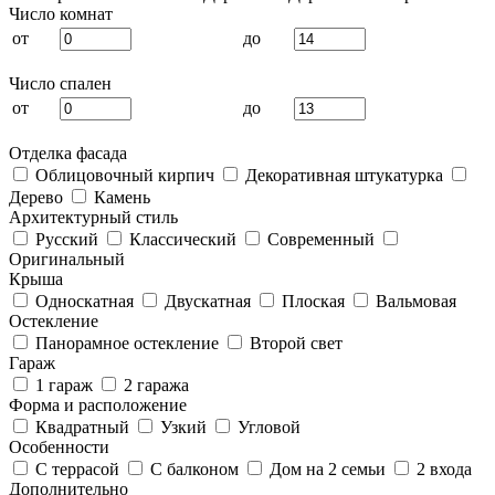
Число комнат
от
до
Число спален
от
до
Отделка фасада
Облицовочный кирпич
Декоративная штукатурка
Дерево
Камень
Архитектурный стиль
Русский
Классический
Современный
Оригинальный
Крыша
Односкатная
Двускатная
Плоская
Вальмовая
Остекление
Панорамное остекление
Второй свет
Гараж
1 гараж
2 гаража
Форма и расположение
Квадратный
Узкий
Угловой
Особенности
С террасой
С балконом
Дом на 2 семьи
2 входа
Дополнительно