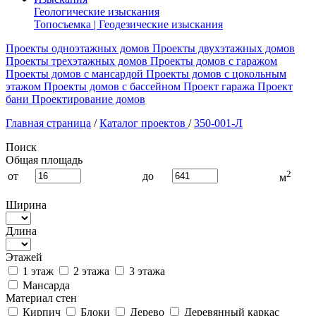
Геологические изыскания
Топосъемка | Геодезические изыскания
Проекты одноэтажных домов
Проекты двухэтажных домов
Проекты трехэтажных домов
Проекты домов с гаражом
Проекты домов с мансардой
Проекты домов с цокольным
этажом
Проекты домов с бассейном
Проект гаража
Проект
бани
Проектирование домов
Главная страница
/
Каталог проектов
/
350-001-Л
Поиск
Общая площадь
2
от
до
м
Ширина
Длина
Этажей
1 этаж
2 этажа
3 этажа
Мансарда
Материал стен
Кирпич
Блоки
Дерево
Деревянный каркас