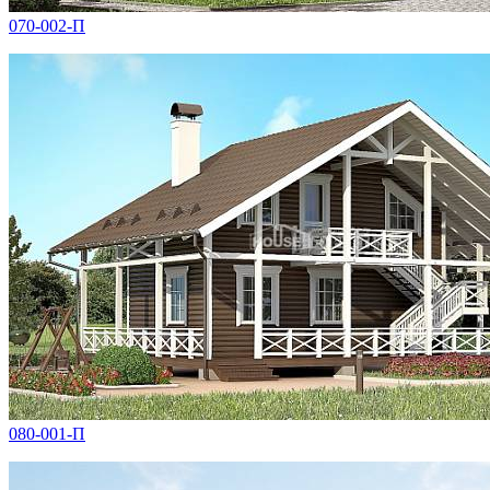
070-002-П
080-001-П