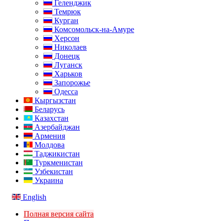
Геленджик
Темрюк
Курган
Комсомольск-на-Амуре
Херсон
Николаев
Донецк
Луганск
Харьков
Запорожье
Одесса
Кыргызстан
Беларусь
Казахстан
Азербайджан
Армения
Молдова
Таджикистан
Туркменистан
Узбекистан
Украина
English
Полная версия сайта