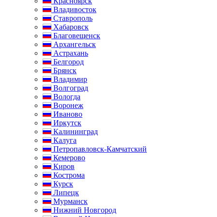
Красноярск
Владивосток
Ставрополь
Хабаровск
Благовещенск
Архангельск
Астрахань
Белгород
Брянск
Владимир
Волгоград
Вологда
Воронеж
Иваново
Иркутск
Калининград
Калуга
Петропавловск-Камчатский
Кемерово
Киров
Кострома
Курск
Липецк
Мурманск
Нижний Новгород