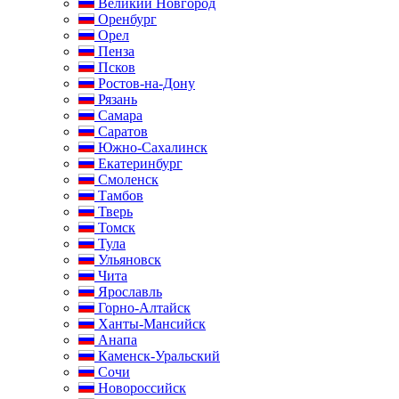
Великий Новгород
Оренбург
Орел
Пенза
Псков
Ростов-на-Дону
Рязань
Самара
Саратов
Южно-Сахалинск
Екатеринбург
Смоленск
Тамбов
Тверь
Томск
Тула
Ульяновск
Чита
Ярославль
Горно-Алтайск
Ханты-Мансийск
Анапа
Каменск-Уральский
Сочи
Новороссийск