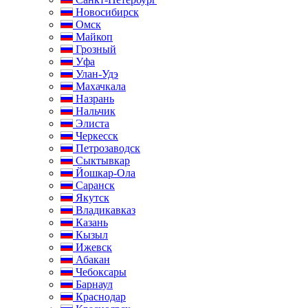
Новосибирск
Омск
Майкоп
Грозный
Уфа
Улан-Удэ
Махачкала
Назрань
Нальчик
Элиста
Черкесск
Петрозаводск
Сыктывкар
Йошкар-Ола
Саранск
Якутск
Владикавказ
Казань
Кызыл
Ижевск
Абакан
Чебоксары
Барнаул
Краснодар