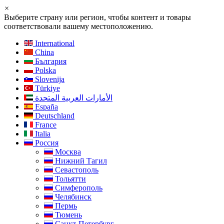
×
Выберите страну или регион, чтобы контент и товары
соответствовали вашему местоположению.
International
China
България
Polska
Slovenija
Türkiye
الأمارات العربية المتحدة
España
Deutschland
France
Italia
Россия
Москва
Нижний Тагил
Севастополь
Тольятти
Симферополь
Челябинск
Пермь
Тюмень
Санкт-Петербург