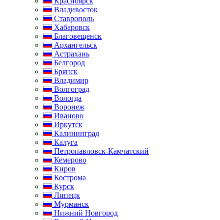
Красноярск
Владивосток
Ставрополь
Хабаровск
Благовещенск
Архангельск
Астрахань
Белгород
Брянск
Владимир
Волгоград
Вологда
Воронеж
Иваново
Иркутск
Калининград
Калуга
Петропавловск-Камчатский
Кемерово
Киров
Кострома
Курск
Липецк
Мурманск
Нижний Новгород