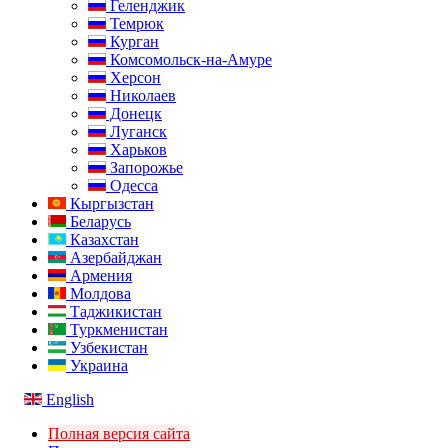
Геленджик
Темрюк
Курган
Комсомольск-на-Амуре
Херсон
Николаев
Донецк
Луганск
Харьков
Запорожье
Одесса
Кыргызстан
Беларусь
Казахстан
Азербайджан
Армения
Молдова
Таджикистан
Туркменистан
Узбекистан
Украина
English
Полная версия сайта