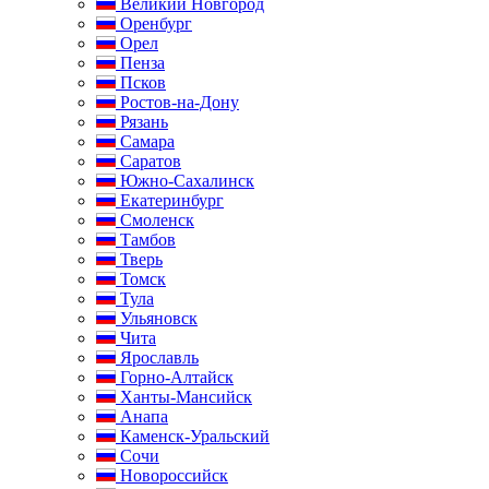
Великий Новгород
Оренбург
Орел
Пенза
Псков
Ростов-на-Дону
Рязань
Самара
Саратов
Южно-Сахалинск
Екатеринбург
Смоленск
Тамбов
Тверь
Томск
Тула
Ульяновск
Чита
Ярославль
Горно-Алтайск
Ханты-Мансийск
Анапа
Каменск-Уральский
Сочи
Новороссийск