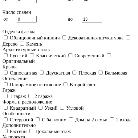
Число спален
от
до
Отделка фасада
Облицовочный кирпич
Декоративная штукатурка
Дерево
Камень
Архитектурный стиль
Русский
Классический
Современный
Оригинальный
Крыша
Односкатная
Двускатная
Плоская
Вальмовая
Остекление
Панорамное остекление
Второй свет
Гараж
1 гараж
2 гаража
Форма и расположение
Квадратный
Узкий
Угловой
Особенности
С террасой
С балконом
Дом на 2 семьи
2 входа
Дополнительно
Бассейн
Цокольный этаж
№ проекта