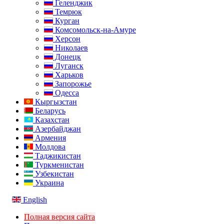
Геленджик
Темрюк
Курган
Комсомольск-на-Амуре
Херсон
Николаев
Донецк
Луганск
Харьков
Запорожье
Одесса
Кыргызстан
Беларусь
Казахстан
Азербайджан
Армения
Молдова
Таджикистан
Туркменистан
Узбекистан
Украина
English
Полная версия сайта