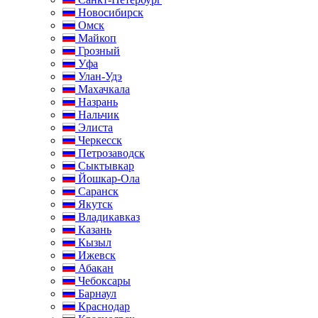
Новосибирск
Омск
Майкоп
Грозный
Уфа
Улан-Удэ
Махачкала
Назрань
Нальчик
Элиста
Черкесск
Петрозаводск
Сыктывкар
Йошкар-Ола
Саранск
Якутск
Владикавказ
Казань
Кызыл
Ижевск
Абакан
Чебоксары
Барнаул
Краснодар