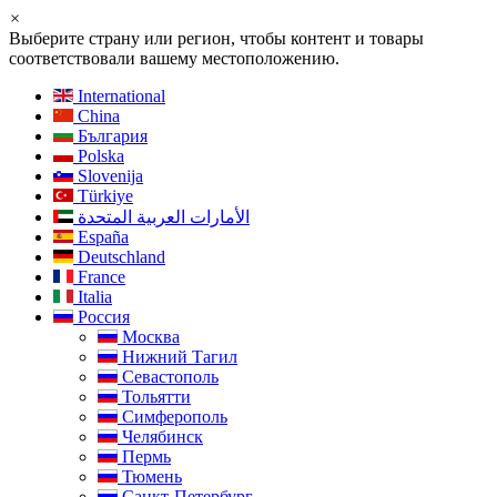
×
Выберите страну или регион, чтобы контент и товары
соответствовали вашему местоположению.
International
China
България
Polska
Slovenija
Türkiye
الأمارات العربية المتحدة
España
Deutschland
France
Italia
Россия
Москва
Нижний Тагил
Севастополь
Тольятти
Симферополь
Челябинск
Пермь
Тюмень
Санкт-Петербург