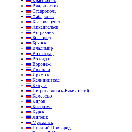
Красноярск
Владивосток
Ставрополь
Хабаровск
Благовещенск
Архангельск
Астрахань
Белгород
Брянск
Владимир
Волгоград
Вологда
Воронеж
Иваново
Иркутск
Калининград
Калуга
Петропавловск-Камчатский
Кемерово
Киров
Кострома
Курск
Липецк
Мурманск
Нижний Новгород