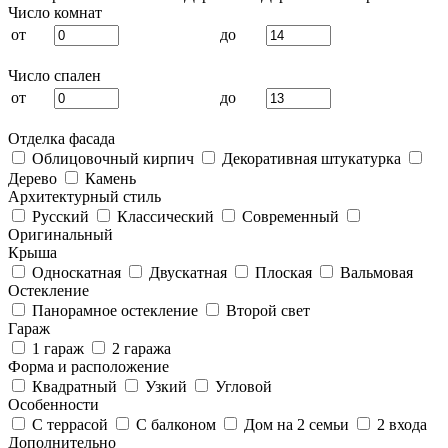
Число комнат
от
до
Число спален
от
до
Отделка фасада
Облицовочный кирпич
Декоративная штукатурка
Дерево
Камень
Архитектурный стиль
Русский
Классический
Современный
Оригинальный
Крыша
Односкатная
Двускатная
Плоская
Вальмовая
Остекление
Панорамное остекление
Второй свет
Гараж
1 гараж
2 гаража
Форма и расположение
Квадратный
Узкий
Угловой
Особенности
С террасой
С балконом
Дом на 2 семьи
2 входа
Дополнительно