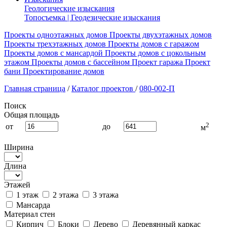
Геологические изыскания
Топосъемка | Геодезические изыскания
Проекты одноэтажных домов
Проекты двухэтажных домов
Проекты трехэтажных домов
Проекты домов с гаражом
Проекты домов с мансардой
Проекты домов с цокольным
этажом
Проекты домов с бассейном
Проект гаража
Проект
бани
Проектирование домов
Главная страница
/
Каталог проектов
/
080-002-П
Поиск
Общая площадь
2
от
до
м
Ширина
Длина
Этажей
1 этаж
2 этажа
3 этажа
Мансарда
Материал стен
Кирпич
Блоки
Дерево
Деревянный каркас