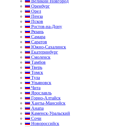
Великий Новгород
Оренбург
Орел
Пенза
Псков
Ростов-на-Дону
Рязань
Самара
Саратов
Южно-Сахалинск
Екатеринбург
Смоленск
Тамбов
Тверь
Томск
Тула
Ульяновск
Чита
Ярославль
Горно-Алтайск
Ханты-Мансийск
Анапа
Каменск-Уральский
Сочи
Новороссийск