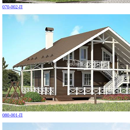
070-002-П
080-001-П