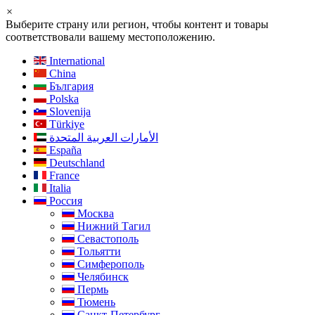
×
Выберите страну или регион, чтобы контент и товары
соответствовали вашему местоположению.
International
China
България
Polska
Slovenija
Türkiye
الأمارات العربية المتحدة
España
Deutschland
France
Italia
Россия
Москва
Нижний Тагил
Севастополь
Тольятти
Симферополь
Челябинск
Пермь
Тюмень
Санкт-Петербург