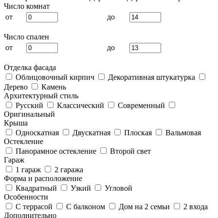
Число комнат
от
до
Число спален
от
до
Отделка фасада
Облицовочный кирпич
Декоративная штукатурка
Дерево
Камень
Архитектурный стиль
Русский
Классический
Современный
Оригинальный
Крыша
Односкатная
Двускатная
Плоская
Вальмовая
Остекление
Панорамное остекление
Второй свет
Гараж
1 гараж
2 гаража
Форма и расположение
Квадратный
Узкий
Угловой
Особенности
С террасой
С балконом
Дом на 2 семьи
2 входа
Дополнительно