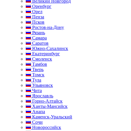
Великий Новгород
Оренбург
Орел
Пенза
Псков
Ростов-на-Дону
Рязань
Самара
Саратов
Южно-Сахалинск
Екатеринбург
Смоленск
Тамбов
Тверь
Томск
Тула
Ульяновск
Чита
Ярославль
Горно-Алтайск
Ханты-Мансийск
Анапа
Каменск-Уральский
Сочи
Новороссийск