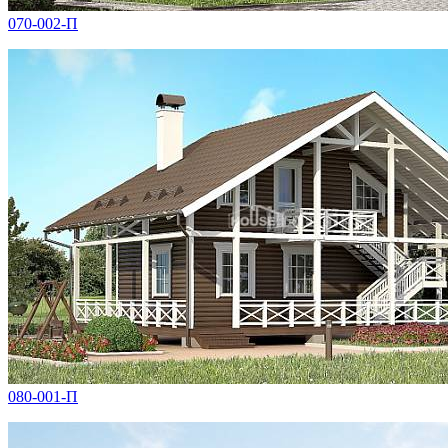
070-002-П
080-001-П