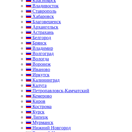
Красноярск
Владивосток
Ставрополь
Хабаровск
Благовещенск
Архангельск
Астрахань
Белгород
Брянск
Владимир
Волгоград
Вологда
Воронеж
Иваново
Иркутск
Калининград
Калуга
Петропавловск-Камчатский
Кемерово
Киров
Кострома
Курск
Липецк
Мурманск
Нижний Новгород