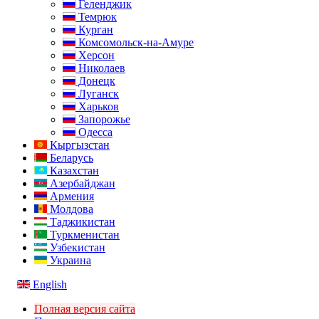
Геленджик
Темрюк
Курган
Комсомольск-на-Амуре
Херсон
Николаев
Донецк
Луганск
Харьков
Запорожье
Одесса
Кыргызстан
Беларусь
Казахстан
Азербайджан
Армения
Молдова
Таджикистан
Туркменистан
Узбекистан
Украина
English
Полная версия сайта