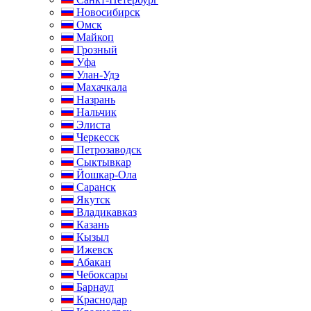
Новосибирск
Омск
Майкоп
Грозный
Уфа
Улан-Удэ
Махачкала
Назрань
Нальчик
Элиста
Черкесск
Петрозаводск
Сыктывкар
Йошкар-Ола
Саранск
Якутск
Владикавказ
Казань
Кызыл
Ижевск
Абакан
Чебоксары
Барнаул
Краснодар