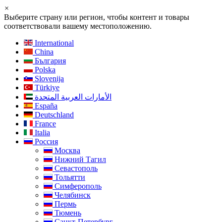
×
Выберите страну или регион, чтобы контент и товары
соответствовали вашему местоположению.
International
China
България
Polska
Slovenija
Türkiye
الأمارات العربية المتحدة
España
Deutschland
France
Italia
Россия
Москва
Нижний Тагил
Севастополь
Тольятти
Симферополь
Челябинск
Пермь
Тюмень
Санкт-Петербург