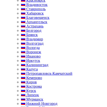
Красноярск
Владивосток
Ставрополь
Хабаровск
Благовещенск
Архангельск
Астрахань
Белгород
Брянск
Владимир
Волгоград
Вологда
Воронеж
Иваново
Иркутск
Калининград
Калуга
Петропавловск-Камчатский
Кемерово
Киров
Кострома
Курск
Липецк
Мурманск
Нижний Новгород