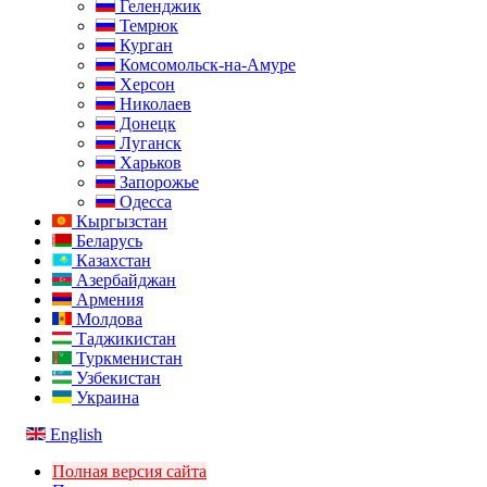
Геленджик
Темрюк
Курган
Комсомольск-на-Амуре
Херсон
Николаев
Донецк
Луганск
Харьков
Запорожье
Одесса
Кыргызстан
Беларусь
Казахстан
Азербайджан
Армения
Молдова
Таджикистан
Туркменистан
Узбекистан
Украина
English
Полная версия сайта