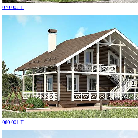
070-002-П
080-001-П