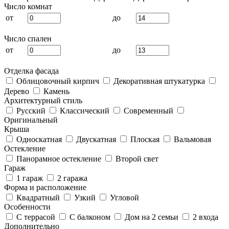
Число комнат
от
до
Число спален
от
до
Отделка фасада
Облицовочный кирпич
Декоративная штукатурка
Дерево
Камень
Архитектурный стиль
Русский
Классический
Современный
Оригинальный
Крыша
Односкатная
Двускатная
Плоская
Вальмовая
Остекление
Панорамное остекление
Второй свет
Гараж
1 гараж
2 гаража
Форма и расположение
Квадратный
Узкий
Угловой
Особенности
С террасой
С балконом
Дом на 2 семьи
2 входа
Дополнительно