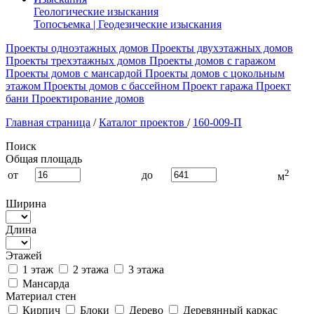
Геологические изыскания
Топосъемка | Геодезические изыскания
Проекты одноэтажных домов
Проекты двухэтажных домов
Проекты трехэтажных домов
Проекты домов с гаражом
Проекты домов с мансардой
Проекты домов с цокольным
этажом
Проекты домов с бассейном
Проект гаража
Проект
бани
Проектирование домов
Главная страница
/
Каталог проектов
/
160-009-П
Поиск
Общая площадь
2
от
до
м
Ширина
Длина
Этажей
1 этаж
2 этажа
3 этажа
Мансарда
Материал стен
Кирпич
Блоки
Дерево
Деревянный каркас