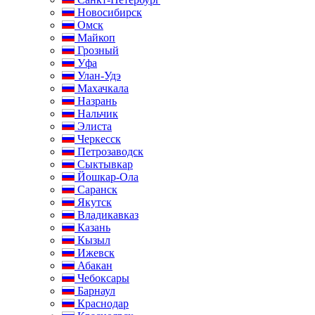
Новосибирск
Омск
Майкоп
Грозный
Уфа
Улан-Удэ
Махачкала
Назрань
Нальчик
Элиста
Черкесск
Петрозаводск
Сыктывкар
Йошкар-Ола
Саранск
Якутск
Владикавказ
Казань
Кызыл
Ижевск
Абакан
Чебоксары
Барнаул
Краснодар