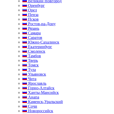
Великий Новгород
Оренбург
Орел
Пенза
Псков
Ростов-на-Дону
Рязань
Самара
Саратов
Южно-Сахалинск
Екатеринбург
Смоленск
Тамбов
Тверь
Томск
Тула
Ульяновск
Чита
Ярославль
Горно-Алтайск
Ханты-Мансийск
Анапа
Каменск-Уральский
Сочи
Новороссийск