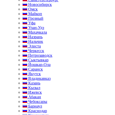
Новосибирск
Омск
Майкоп
Грозный
Уфа
Улан-Удэ
Махачкала
Назрань
Нальчик
Элиста
Черкесск
Петрозаводск
Сыктывкар
Йошкар-Ола
Саранск
Якутск
Владикавказ
Казань
Кызыл
Ижевск
Абакан
Чебоксары
Барнаул
Краснодар