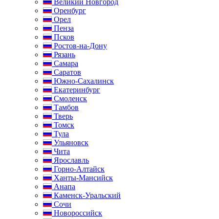
Великий Новгород
Оренбург
Орел
Пенза
Псков
Ростов-на-Дону
Рязань
Самара
Саратов
Южно-Сахалинск
Екатеринбург
Смоленск
Тамбов
Тверь
Томск
Тула
Ульяновск
Чита
Ярославль
Горно-Алтайск
Ханты-Мансийск
Анапа
Каменск-Уральский
Сочи
Новороссийск