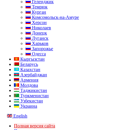
Геленджик
Темрюк
Курган
Комсомольск-на-Амуре
Херсон
Николаев
Донецк
Луганск
Харьков
Запорожье
Одесса
Кыргызстан
Беларусь
Казахстан
Азербайджан
Армения
Молдова
Таджикистан
Туркменистан
Узбекистан
Украина
English
Полная версия сайта