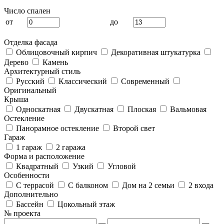
Число спален
от
до
Отделка фасада
Облицовочный кирпич
Декоративная штукатурка
Дерево
Камень
Архитектурный стиль
Русский
Классический
Современный
Оригинальный
Крыша
Односкатная
Двускатная
Плоская
Вальмовая
Остекление
Панорамное остекление
Второй свет
Гараж
1 гараж
2 гаража
Форма и расположение
Квадратный
Узкий
Угловой
Особенности
С террасой
С балконом
Дом на 2 семьи
2 входа
Дополнительно
Бассейн
Цокольный этаж
№ проекта
—
—