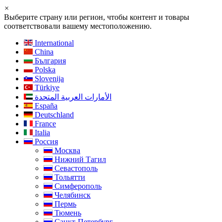
×
Выберите страну или регион, чтобы контент и товары
соответствовали вашему местоположению.
International
China
България
Polska
Slovenija
Türkiye
الأمارات العربية المتحدة
España
Deutschland
France
Italia
Россия
Москва
Нижний Тагил
Севастополь
Тольятти
Симферополь
Челябинск
Пермь
Тюмень
Санкт-Петербург