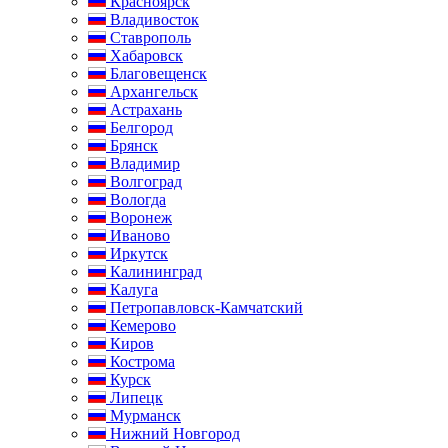
Красноярск
Владивосток
Ставрополь
Хабаровск
Благовещенск
Архангельск
Астрахань
Белгород
Брянск
Владимир
Волгоград
Вологда
Воронеж
Иваново
Иркутск
Калининград
Калуга
Петропавловск-Камчатский
Кемерово
Киров
Кострома
Курск
Липецк
Мурманск
Нижний Новгород