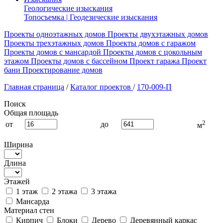
Геологические изыскания
Топосъемка | Геодезические изыскания
Проекты одноэтажных домов
Проекты двухэтажных домов
Проекты трехэтажных домов
Проекты домов с гаражом
Проекты домов с мансардой
Проекты домов с цокольным
этажом
Проекты домов с бассейном
Проект гаража
Проект
бани
Проектирование домов
Главная страница
/
Каталог проектов
/
170-009-П
Поиск
Общая площадь
2
от
до
м
Ширина
Длина
Этажей
1 этаж
2 этажа
3 этажа
Мансарда
Материал стен
Кирпич
Блоки
Дерево
Деревянный каркас