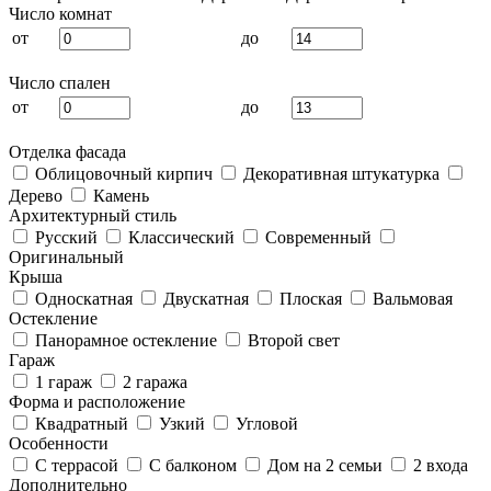
Число комнат
от
до
Число спален
от
до
Отделка фасада
Облицовочный кирпич
Декоративная штукатурка
Дерево
Камень
Архитектурный стиль
Русский
Классический
Современный
Оригинальный
Крыша
Односкатная
Двускатная
Плоская
Вальмовая
Остекление
Панорамное остекление
Второй свет
Гараж
1 гараж
2 гаража
Форма и расположение
Квадратный
Узкий
Угловой
Особенности
С террасой
С балконом
Дом на 2 семьи
2 входа
Дополнительно