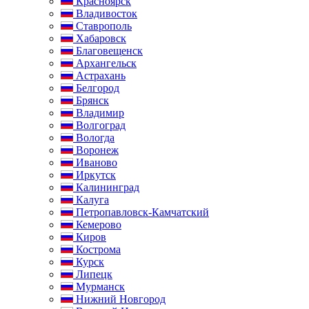
Красноярск
Владивосток
Ставрополь
Хабаровск
Благовещенск
Архангельск
Астрахань
Белгород
Брянск
Владимир
Волгоград
Вологда
Воронеж
Иваново
Иркутск
Калининград
Калуга
Петропавловск-Камчатский
Кемерово
Киров
Кострома
Курск
Липецк
Мурманск
Нижний Новгород