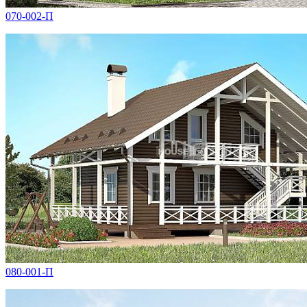
070-002-П
080-001-П