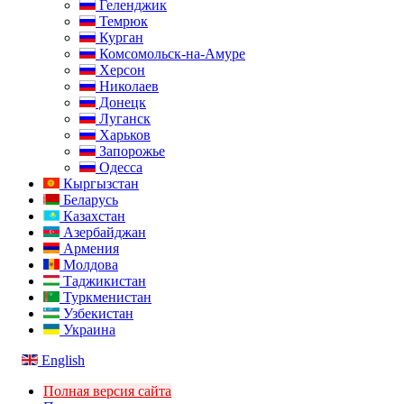
Геленджик
Темрюк
Курган
Комсомольск-на-Амуре
Херсон
Николаев
Донецк
Луганск
Харьков
Запорожье
Одесса
Кыргызстан
Беларусь
Казахстан
Азербайджан
Армения
Молдова
Таджикистан
Туркменистан
Узбекистан
Украина
English
Полная версия сайта