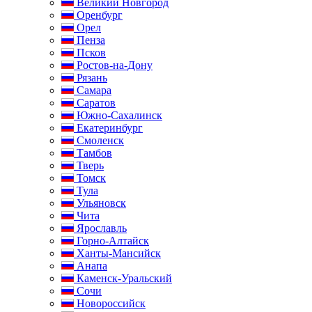
Великий Новгород
Оренбург
Орел
Пенза
Псков
Ростов-на-Дону
Рязань
Самара
Саратов
Южно-Сахалинск
Екатеринбург
Смоленск
Тамбов
Тверь
Томск
Тула
Ульяновск
Чита
Ярославль
Горно-Алтайск
Ханты-Мансийск
Анапа
Каменск-Уральский
Сочи
Новороссийск