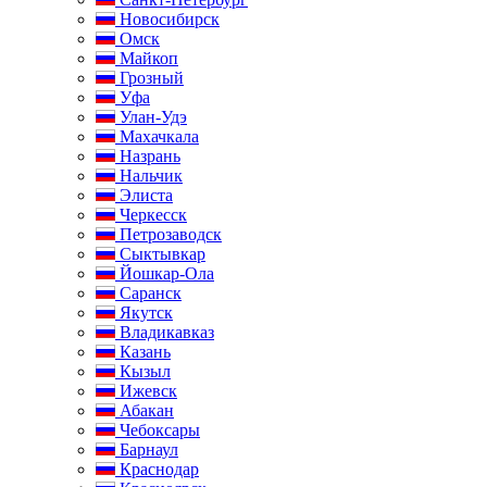
Новосибирск
Омск
Майкоп
Грозный
Уфа
Улан-Удэ
Махачкала
Назрань
Нальчик
Элиста
Черкесск
Петрозаводск
Сыктывкар
Йошкар-Ола
Саранск
Якутск
Владикавказ
Казань
Кызыл
Ижевск
Абакан
Чебоксары
Барнаул
Краснодар