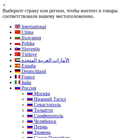
×
Выберите страну или регион, чтобы контент и товары
соответствовали вашему местоположению.
International
China
България
Polska
Slovenija
Türkiye
الأمارات العربية المتحدة
España
Deutschland
France
Italia
Россия
Москва
Нижний Тагил
Севастополь
Тольятти
Симферополь
Челябинск
Пермь
Тюмень
Санкт-Петербург