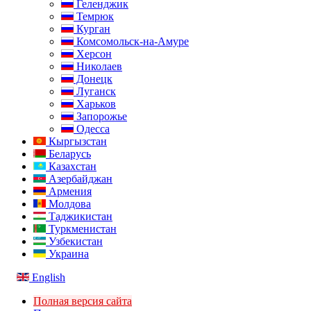
Геленджик
Темрюк
Курган
Комсомольск-на-Амуре
Херсон
Николаев
Донецк
Луганск
Харьков
Запорожье
Одесса
Кыргызстан
Беларусь
Казахстан
Азербайджан
Армения
Молдова
Таджикистан
Туркменистан
Узбекистан
Украина
English
Полная версия сайта