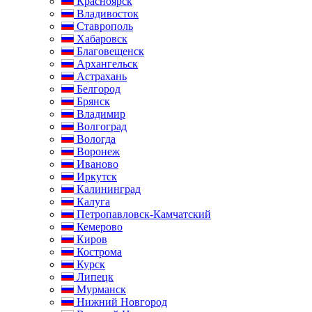
Красноярск
Владивосток
Ставрополь
Хабаровск
Благовещенск
Архангельск
Астрахань
Белгород
Брянск
Владимир
Волгоград
Вологда
Воронеж
Иваново
Иркутск
Калининград
Калуга
Петропавловск-Камчатский
Кемерово
Киров
Кострома
Курск
Липецк
Мурманск
Нижний Новгород