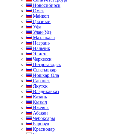
Новосибирск
Омск
Майкоп
Грозный
Уфа
Улан-Удэ
Махачкала
Назрань
Нальчик
Элиста
Черкесск
Петрозаводск
Сыктывкар
Йошкар-Ола
Саранск
Якутск
Владикавказ
Казань
Кызыл
Ижевск
Абакан
Чебоксары
Барнаул
Краснодар