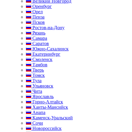
Великий Новгород
Оренбург
Орел
Пенза
Псков
Ростов-на-Дону
Рязань
Самара
Саратов
Южно-Сахалинск
Екатеринбург
Смоленск
Тамбов
Тверь
Томск
Тула
Ульяновск
Чита
Ярославль
Горно-Алтайск
Ханты-Мансийск
Анапа
Каменск-Уральский
Сочи
Новороссийск