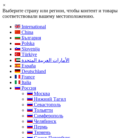
×
Выберите страну или регион, чтобы контент и товары
соответствовали вашему местоположению.
International
China
България
Polska
Slovenija
Türkiye
الأمارات العربية المتحدة
España
Deutschland
France
Italia
Россия
Москва
Нижний Тагил
Севастополь
Тольятти
Симферополь
Челябинск
Пермь
Тюмень
Санкт-Петербург