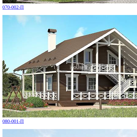
070-002-П
080-001-П