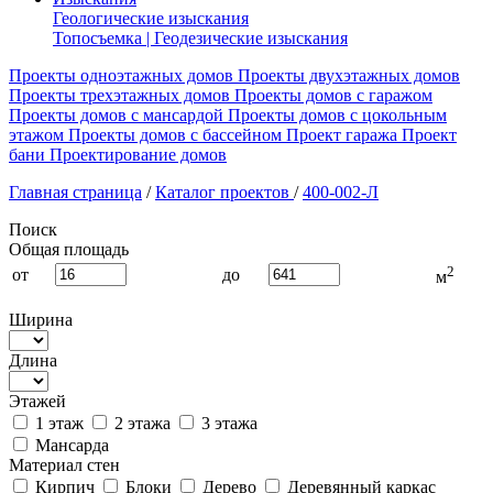
Геологические изыскания
Топосъемка | Геодезические изыскания
Проекты одноэтажных домов
Проекты двухэтажных домов
Проекты трехэтажных домов
Проекты домов с гаражом
Проекты домов с мансардой
Проекты домов с цокольным
этажом
Проекты домов с бассейном
Проект гаража
Проект
бани
Проектирование домов
Главная страница
/
Каталог проектов
/
400-002-Л
Поиск
Общая площадь
2
от
до
м
Ширина
Длина
Этажей
1 этаж
2 этажа
3 этажа
Мансарда
Материал стен
Кирпич
Блоки
Дерево
Деревянный каркас