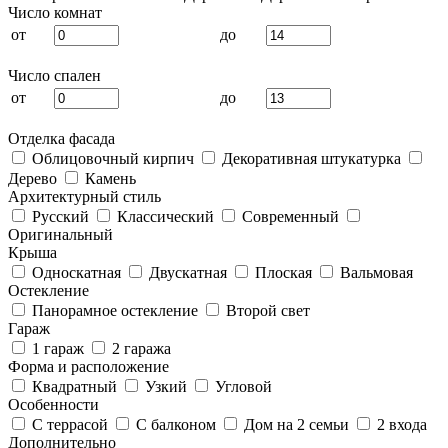
Число комнат
от
до
Число спален
от
до
Отделка фасада
Облицовочный кирпич
Декоративная штукатурка
Дерево
Камень
Архитектурный стиль
Русский
Классический
Современный
Оригинальный
Крыша
Односкатная
Двускатная
Плоская
Вальмовая
Остекление
Панорамное остекление
Второй свет
Гараж
1 гараж
2 гаража
Форма и расположение
Квадратный
Узкий
Угловой
Особенности
С террасой
С балконом
Дом на 2 семьи
2 входа
Дополнительно